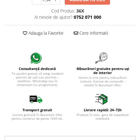
Cod Produs:
36X
Ai nevoie de ajutor?
0752 071 000
Adauga la Favorite
Cere informatii
Măsurători gratuite pentru uși
Consultanță dedicată
de interior
Te ajutăm gratuit să alegi modelul
potrivit de ușă sau parchet –
Venim la tine pentru măsurători
telefonic, WhatsApp sau în
corecte, înainte de comandă –
showroom (cu programare).
valabil în București–Ilfov.
Transport gratuit
Livrare rapidă: 24–72h
Livrare gratuită în București–Ilfov
Produse în stoc, gata de expediere
pentru comenzi de peste 1600 lei.
imediată.