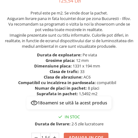
125,54 Lei
Evolution 12 mm
Exquisit 8 mm
Pretul este pe m2. Se vinde doar la pachet.
Herringbone 8 mm
Asiguram livrare pana in fata locuintei doar pe zona Bucuresti - Ilfov.
Va recomandam sa programati o vizita la noi la showroom unde se
Mammut 12 mm
pot vedea toate mostrele in realitate.
Progress 10 mm
Imaginile prezentate sunt cu titlu informativ. Culorile pot diferi, in
Robusto 12 mm
realitate, in functie de ecranul dispozitivului dar si de luminozitatea din
mediul ambiental in care sunt vizualizate produsele.
Durata de exploatare:
Pe viata
Grosime placa:
12 mm
Dimensiune placa:
1331 x 194 mm
Clasa de trafic:
33
Clasa de abraziune:
AC6
Compatibil cu incalzirea in pardoseala:
compatibil
Numar de placi in pachet:
8 placi
Suprafata in pachet:
1,5492 m2
19
oameni se uită la acest produs
IN STOC
Durata de livrare:
2-5 zile lucratoare
ADAUGA IN COS