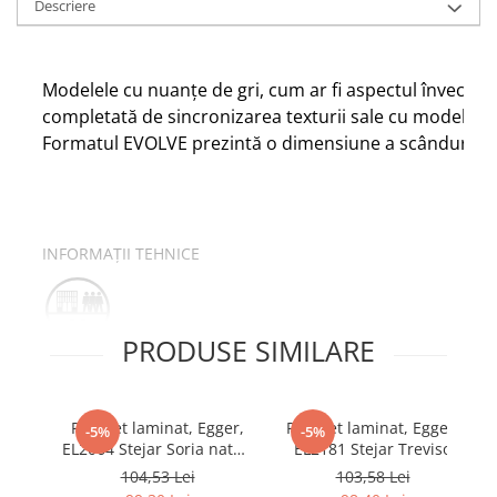
Descriere
Modelele cu nuanțe de gri, cum ar fi aspectul învechit a
completată de sincronizarea texturii sale cu modelul l
Formatul EVOLVE prezintă o dimensiune a scândurii cu 
INFORMAȚII TEHNICE
PRODUSE SIMILARE
Clasa 33
Potrivit pentru uz comercial intens și pentru uz casnic 
cu EN13329.
Poate fi instalat în orice spațiu casnic și
Parchet laminat, Egger,
Parchet laminat, Egger,
-5%
-5%
birouri mari, coridoare și camere de hotel, săli de antr
EL2064 Stejar Soria natur,
EL2181 Stejar Treviso
10 mm, 4V, AQ24, Be
natur, 10 mm, 4V, AQ24,
104,53 Lei
103,58 Lei
Simplistic 2
Live Natural 2