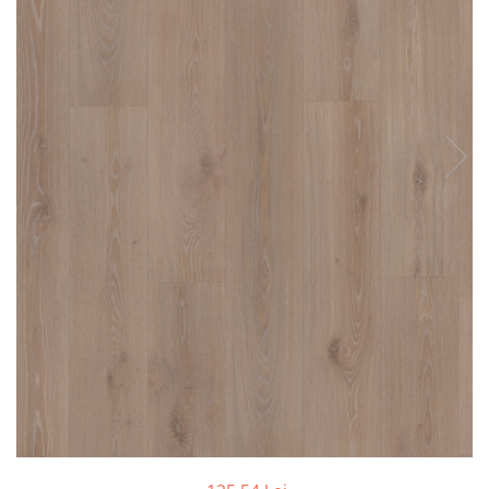
River 12 mm
Timeless 12mm
Woodstock 8mm
Woodstock PRO 8mm
Woodstock XL 10mm
Woodstock XL 8mm
ADO Floor - SPC
Finsa - Laminat
Finfloor 12mm
Finfloor XL 10mm
Style 8mm
Supreme 8mm
Kaindl - Laminat
Kronotex - Laminat
Advanced 8 mm
Amazone 10 mm