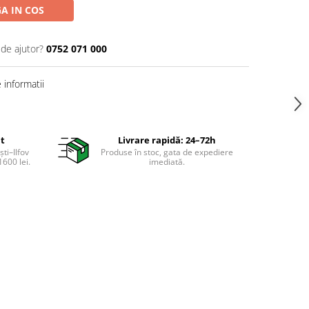
A IN COS
 de ajutor?
0752 071 000
informatii
it
Livrare rapidă: 24–72h
ti–Ilfov
Produse în stoc, gata de expediere
600 lei.
imediată.