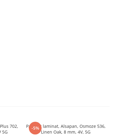
 Plus 702,
Parchet laminat, Alsapan, Osmoze 536,
Parchet la
-5%
V 5G
Linen Oak, 8 mm, 4V, 5G