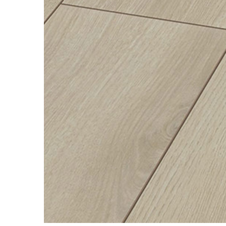
River 12 mm
Timeless 12mm
Woodstock 8mm
Woodstock PRO 8mm
Woodstock XL 10mm
Woodstock XL 8mm
ADO Floor - SPC
Finsa - Laminat
Finfloor 12mm
Finfloor XL 10mm
Style 8mm
Supreme 8mm
Kaindl - Laminat
Kronotex - Laminat
Advanced 8 mm
Amazone 10 mm