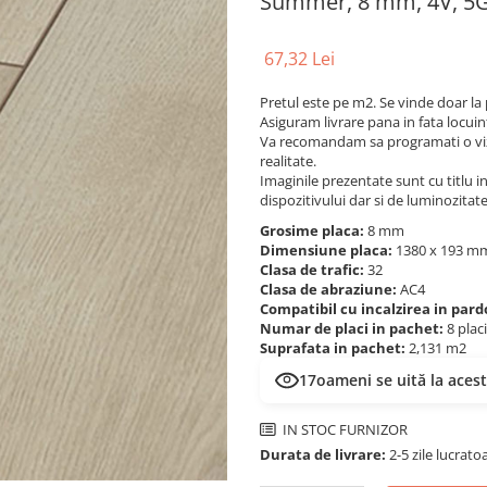
Summer, 8 mm, 4V, 5
67,32 Lei
Pretul este pe m2. Se vinde doar la
Asiguram livrare pana in fata locuin
Va recomandam sa programati o viz
realitate.
Imaginile prezentate sunt cu titlu inf
dispozitivului dar si de luminozitat
Grosime placa:
8 mm
Dimensiune placa:
1380 x 193 
Clasa de trafic:
32
Clasa de abraziune:
AC4
Compatibil cu incalzirea in par
Numar de placi in pachet:
8 plac
Suprafata in pachet:
2,131 m2
17
oameni se uită la aces
IN STOC FURNIZOR
Durata de livrare:
2-5 zile lucrato