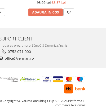
93,02 Lei
88,37 Lei
ADAUGA IN COS
AD
SUPORT CLIENTI
:00 - doar cu programare! Sâmbătă-Duminica: închis
0752 071 000
office@verman.ro
©Copyright SC Vaiuss Consulting Grup SRL 2026
Platforma E-
commerce by Gomag