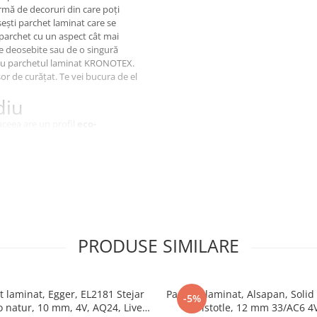
mă de decoruri din care poți
sești parchet laminat care se
 parchet cu un aspect cât mai
e deosebite sau de o singură
u parchetul laminat KRONOTEX.
ușor de curățat. Te vei bucura de el
diu
aceea are un profil
eco-
înconjurător. Partea de decor
ă cu melamina. Parchetul laminat
rabilă. KRONOTEX investește în
ție
care sunt proiectate să
esticide, compuși clororganici,
lile laminate KRONOTEX au o
i fabricării lor, acestea sunt
rătat, de fapt, că emisiile de
PRODUSE SIMILARE
parabile cu cele ale lemnului
Și Ușor De
t laminat, Egger, EL2181 Stejar
Parchet laminat, Alsapan, Solid
-5%
o natur, 10 mm, 4V, AQ24, Live
Aristotle, 12 mm 33/AC6 4
 a fost înfiintată în 1993,