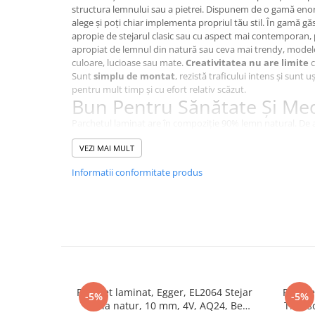
structura lemnului sau a pietrei. Dispunem de o gamă enor
alege și poți chiar implementa propriul tău stil. În gamă gă
apropie de stejarul clasic sau cu aspect mai contemporan,
apropiat de lemnul din natură sau ceva mai trendy, model
culoare, lucioase sau mate.
Creativitatea nu are limite
c
Sunt
simplu de montat
, rezistă traficului intens și sunt 
pentru mult timp și cu efort relativ scăzut.
Bun Pentru Sănătate Și Me
Parchetul laminat are în compoziție 90% lemn natural. De 
friendly
și e
benefic pentru sănătatea ta
și a mediului 
VEZI MAI MULT
este confecționată din hârtie de înaltă calitate impregnat
are în structură în principal lemn, o materie primă regene
Informatii conformitate produs
mod regulat în
sisteme de producție de ultimă genera
recicleze și să reutilizeze resturile. Totul se produce
fără p
plastifianți sau metale grele toxice
. De aceea, pardose
amprentă ecologică remarcabilă. Ca rezultat al compoziției ș
practic inodore și au emisii extrem de scăzute. Studiile au a
formaldehidă ale pardoselilor laminate KRONOTEX sunt com
netratat și, prin urmare, cu mult sub limitele legale.
Simplu De Instalat, Robust 
Curătat
Parchet laminat, Egger, EL2064 Stejar
Parche
-5%
-5%
Soria natur, 10 mm, 4V, AQ24, Be
Trevis
Competența de bază a firmei KRONOTEX GmbH & Co. KG, care