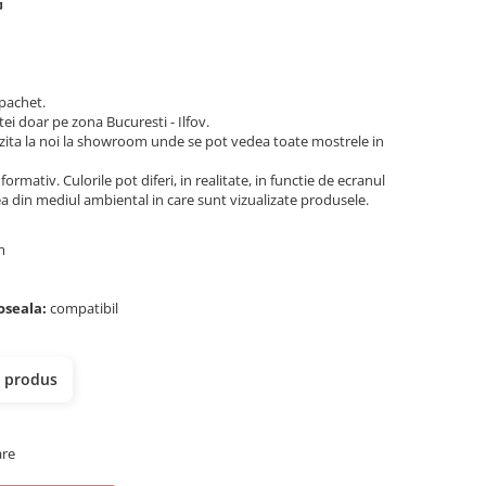
G
 pachet.
tei doar pe zona Bucuresti - Ilfov.
ita la noi la showroom unde se pot vedea toate mostrele in
ormativ. Culorile pot diferi, in realitate, in functie de ecranul
ea din mediul ambiental in care sunt vizualizate produsele.
mm
doseala:
compatibil
i
t produs
are