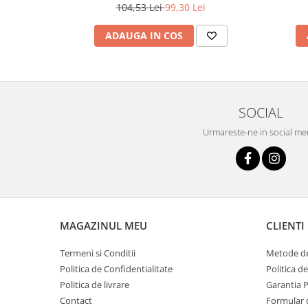
Simplistic 2
104,53 Lei
99,30 Lei
este
de a produce parchet laminat de înaltă calitate
.
SWISS pe plan internațional, KRONOTEX este unul dintre c
europeni de parchet laminat. La sediul sau, în Heiligengra
ADAUGA IN COS
angajați
folosesc metode de producție ecologice
pentru
care respectă cele mai stricte standarde de mediu. KRONO
tări.
SOCIAL
Urmareste-ne in social me
MAGAZINUL MEU
CLIENTI
Termeni si Conditii
Metode de
Politica de Confidentialitate
Politica d
Politica de livrare
Garantia 
Contact
Formular 