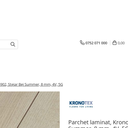
0752 071 000
0,00
902, Stejar Bej Summer, 8 mm, 4V, 5G
Parchet laminat, Krono