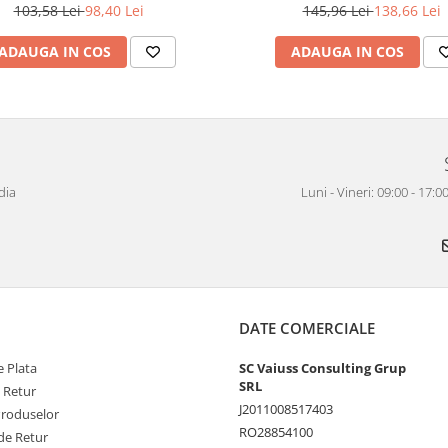
Natural 2
103,58 Lei
98,40 Lei
145,96 Lei
138,66 Lei
 Membru al KRONO GROUP
ei mai importanți producători
be, Germania, mai mult de 700 de
ADAUGA IN COS
ADAUGA IN COS
 a fabrica parchetul laminat,
TEX exportă în mai mult de 80 de
dia
Luni - Vineri: 09:00 - 17
DATE COMERCIALE
 Plata
SC Vaiuss Consulting Grup
SRL
e Retur
J2011008517403
Produselor
RO28854100
de Retur