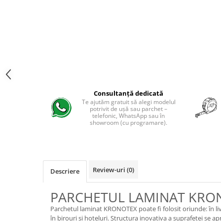
Evolution 12 mm
Exquisit 8 mm
Herringbone 8 mm
Mammut 12 mm
Progress 10 mm
Robusto 12 mm
Consultanță dedicată
Te ajutăm gratuit să alegi modelul
potrivit de ușă sau parchet –
telefonic, WhatsApp sau în
showroom (cu programare).
Review-uri
(0)
Descriere
PARCHETUL LAMINAT KRO
Parchetul laminat KRONOTEX poate fi folosit oriunde: în living
în birouri și hoteluri. Structura inovativa a suprafeței se a