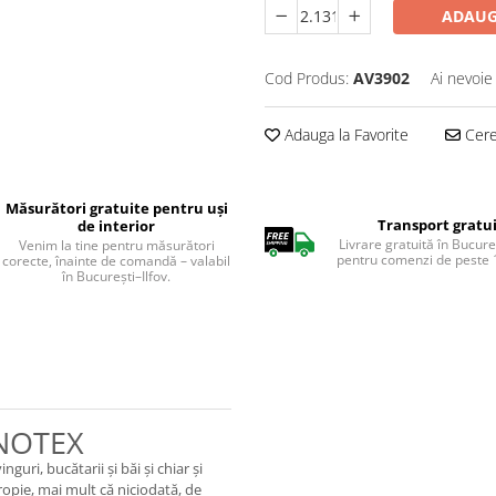
ADAUG
Cod Produs:
AV3902
Ai nevoie
Adauga la Favorite
Cere 
Măsurători gratuite pentru uși
Transport gratu
de interior
Livrare gratuită în Bucureș
Venim la tine pentru măsurători
pentru comenzi de peste 1
corecte, înainte de comandă – valabil
în București–Ilfov.
NOTEX
uri, bucătarii și băi și chiar și
propie, mai mult că niciodată, de