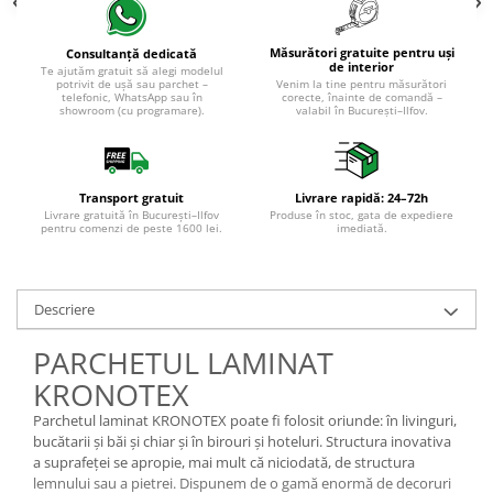
Măsurători gratuite pentru uși
Consultanță dedicată
de interior
Te ajutăm gratuit să alegi modelul
potrivit de ușă sau parchet –
Venim la tine pentru măsurători
telefonic, WhatsApp sau în
corecte, înainte de comandă –
showroom (cu programare).
valabil în București–Ilfov.
Transport gratuit
Livrare rapidă: 24–72h
Livrare gratuită în București–Ilfov
Produse în stoc, gata de expediere
pentru comenzi de peste 1600 lei.
imediată.
Descriere
PARCHETUL LAMINAT
KRONOTEX
Parchetul laminat KRONOTEX poate fi folosit oriunde: în livinguri,
bucătarii și băi și chiar și în birouri și hoteluri. Structura inovativa
a suprafeței se apropie, mai mult că niciodată, de structura
lemnului sau a pietrei. Dispunem de o gamă enormă de decoruri