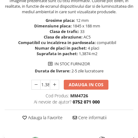
Evolution 12 mm
Imaginile prezentate sunt cu titlu informativ. Culorile pot diferi, in
realitate, in functie de ecranul dispozitivului dar si de luminozitatea din
Exquisit 8 mm
mediul ambiental in care sunt vizualizate produsele.
Herringbone 8 mm
Grosime placa:
12 mm
Mammut 12 mm
Dimensiune placa:
1845 x 188 mm
Clasa de trafic:
33
Progress 10 mm
Clasa de abraziune:
AC5
Robusto 12 mm
Compatibil cu incalzirea in pardoseala:
compatibil
Numar de placi in pachet:
4 placi
Suprafata in pachet:
1,3874 m2
IN STOC FURNIZOR
Durata de livrare:
2-5 zile lucratoare
ADAUGA IN COS
Cod Produs:
MM4726
Ai nevoie de ajutor?
0752 071 000
Adauga la Favorite
Cere informatii