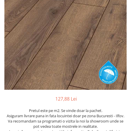
River 12 mm
Timeless 12mm
Woodstock 8mm
Woodstock PRO 8mm
Woodstock XL 10mm
Woodstock XL 8mm
ADO Floor - SPC
Finsa - Laminat
Finfloor 12mm
Finfloor XL 10mm
Style 8mm
Supreme 8mm
Kaindl - Laminat
127,88 Lei
Kronotex - Laminat
Pretul este pe m2. Se vinde doar la pachet.
Advanced 8 mm
Asiguram livrare pana in fata locuintei doar pe zona Bucuresti - Ilfov.
Va recomandam sa programati o vizita la noi la showroom unde se
Amazone 10 mm
pot vedea toate mostrele in realitate.