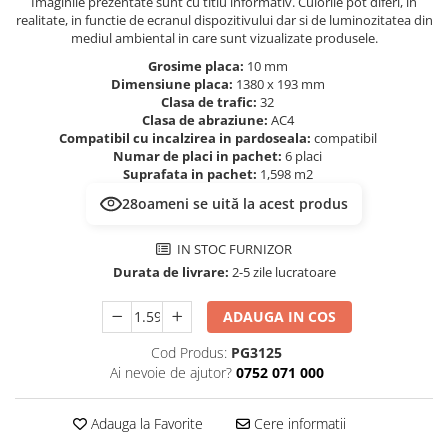
Evolution 12 mm
Imaginile prezentate sunt cu titlu informativ. Culorile pot diferi, in
realitate, in functie de ecranul dispozitivului dar si de luminozitatea din
Exquisit 8 mm
mediul ambiental in care sunt vizualizate produsele.
Herringbone 8 mm
Grosime placa:
10 mm
Mammut 12 mm
Dimensiune placa:
1380 x 193 mm
Clasa de trafic:
32
Progress 10 mm
Clasa de abraziune:
AC4
Robusto 12 mm
Compatibil cu incalzirea in pardoseala:
compatibil
Numar de placi in pachet:
6 placi
Suprafata in pachet:
1,598 m2
28
oameni se uită la acest produs
IN STOC FURNIZOR
Durata de livrare:
2-5 zile lucratoare
ADAUGA IN COS
Cod Produs:
PG3125
Ai nevoie de ajutor?
0752 071 000
Adauga la Favorite
Cere informatii