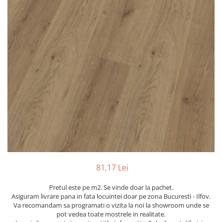
River 12 mm
Timeless 12mm
Woodstock 8mm
Woodstock PRO 8mm
Woodstock XL 10mm
Woodstock XL 8mm
ADO Floor - SPC
Finsa - Laminat
Finfloor 12mm
Finfloor XL 10mm
Style 8mm
Supreme 8mm
Kaindl - Laminat
81,17 Lei
Kronotex - Laminat
Pretul este pe m2. Se vinde doar la pachet.
Advanced 8 mm
Asiguram livrare pana in fata locuintei doar pe zona Bucuresti - Ilfov.
Va recomandam sa programati o vizita la noi la showroom unde se
Amazone 10 mm
pot vedea toate mostrele in realitate.