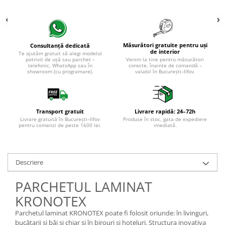
Măsurători gratuite pentru uși
Consultanță dedicată
de interior
Te ajutăm gratuit să alegi modelul
potrivit de ușă sau parchet –
Venim la tine pentru măsurători
telefonic, WhatsApp sau în
corecte, înainte de comandă –
showroom (cu programare).
valabil în București–Ilfov.
Transport gratuit
Livrare rapidă: 24–72h
Livrare gratuită în București–Ilfov
Produse în stoc, gata de expediere
pentru comenzi de peste 1600 lei.
imediată.
Descriere
PARCHETUL LAMINAT
KRONOTEX
Parchetul laminat KRONOTEX poate fi folosit oriunde: în livinguri,
bucătarii și băi și chiar și în birouri și hoteluri. Structura inovativa