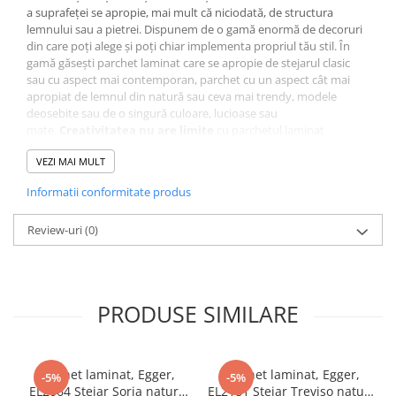
a suprafeței se apropie, mai mult că niciodată, de structura
lemnului sau a pietrei. Dispunem de o gamă enormă de decoruri
din care poți alege și poți chiar implementa propriul tău stil. În
gamă găsești parchet laminat care se apropie de stejarul clasic
sau cu aspect mai contemporan, parchet cu un aspect cât mai
apropiat de lemnul din natură sau ceva mai trendy, modele
deosebite sau de o singură culoare, lucioase sau
mate.
Creativitatea nu are limite
cu parchetul laminat
KRONOTEX. Sunt
simplu de montat
, rezistă traficului intens și
VEZI MAI MULT
sunt ușor de curățat. Te vei bucura de el pentru mult timp și cu
efort relativ scăzut.
Informatii conformitate produs
Bun Pentru Sănătate Și Mediu
Parchetul laminat are în compoziție 90% lemn natural. De aceea
Review-uri
(0)
are un profil
eco-friendly
și e
benefic pentru sănătatea ta
și a
mediului înconjurător. Partea de decor este confecționată din
hârtie de înaltă calitate impregnată cu melamina. Parchetul
laminat are în structură în principal lemn, o materie primă
regenerabilă. KRONOTEX investește în mod regulat în
PRODUSE SIMILARE
sisteme
de producție de ultimă generație
care sunt proiectate să
recicleze și să reutilizeze resturile. Totul se produce
fără
pesticide, compuși clororganici, plastifianți sau metale
grele toxice
Parchet laminat, Egger,
. De aceea, pardoselile laminate KRONOTEX au o
Parchet laminat, Egger,
-5%
-5%
amprentă ecologică remarcabilă. Ca rezultat al compoziției și
EL2064 Stejar Soria natur,
EL2181 Stejar Treviso natur,