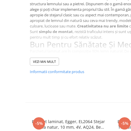
structura lemnului sau a pietrei. Dispunem de o gamă enor
alege și poți chiar implementa propriul tău stil. În gamă gă
apropie de stejarul clasic sau cu aspect mai contemporan,
apropiat de lemnul din natură sau ceva mai trendy, model
culoare, lucioase sau mate.
Creativitatea nu are limite
c
Sunt
simplu de montat
, rezistă traficului intens și sunt 
pentru mult timp și cu efort relativ scăzut.
Bun Pentru Sănătate Și Me
Parchetul laminat are în compoziție 90% lemn natural. De 
friendly
și e
benefic pentru sănătatea ta
și a mediului 
VEZI MAI MULT
este confecționată din hârtie de înaltă calitate impregnat
are în structură în principal lemn, o materie primă regene
Informatii conformitate produs
mod regulat în
sisteme de producție de ultimă genera
recicleze și să reutilizeze resturile. Totul se produce
fără p
plastifianți sau metale grele toxice
. De aceea, pardose
amprentă ecologică remarcabilă. Ca rezultat al compoziției ș
practic inodore și au emisii extrem de scăzute. Studiile au a
formaldehidă ale pardoselilor laminate KRONOTEX sunt com
netratat și, prin urmare, cu mult sub limitele legale.
Simplu De Instalat, Robust 
Curătat
Parchet laminat, Egger, EL2064 Stejar
Parche
-5%
-5%
Soria natur, 10 mm, 4V, AQ24, Be
Trevis
Competența de bază a firmei KRONOTEX GmbH & Co. KG, care