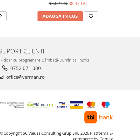
93,02 Lei
88,37 Lei
ADAUGA IN COS
AD
SUPORT CLIENTI
:00 - doar cu programare! Sâmbătă-Duminica: închis
0752 071 000
office@verman.ro
©Copyright SC Vaiuss Consulting Grup SRL 2026
Platforma E-
commerce by Gomag