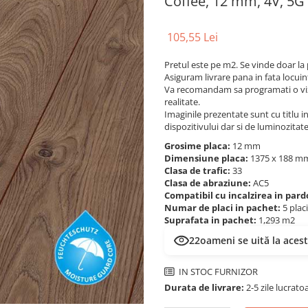
Coffee, 12 mm, 4V, 5G
105,55 Lei
Pretul este pe m2. Se vinde doar la
Asiguram livrare pana in fata locuin
Va recomandam sa programati o viz
realitate.
Imaginile prezentate sunt cu titlu inf
dispozitivului dar si de luminozitat
Grosime placa:
12 mm
Dimensiune placa:
1375 x 188 
Clasa de trafic:
33
Clasa de abraziune:
AC5
Compatibil cu incalzirea in par
Numar de placi in pachet:
5 plac
Suprafata in pachet:
1,293 m2
22
oameni se uită la aces
IN STOC FURNIZOR
Durata de livrare:
2-5 zile lucrato