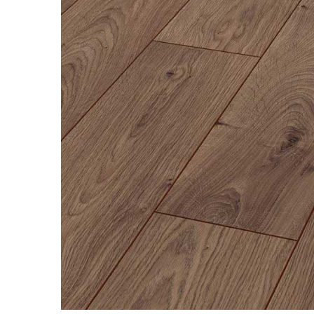
River 12 mm
Timeless 12mm
Woodstock 8mm
Woodstock PRO 8mm
Woodstock XL 10mm
Woodstock XL 8mm
ADO Floor - SPC
Finsa - Laminat
Finfloor 12mm
Finfloor XL 10mm
Style 8mm
Supreme 8mm
Kaindl - Laminat
Kronotex - Laminat
Advanced 8 mm
Amazone 10 mm