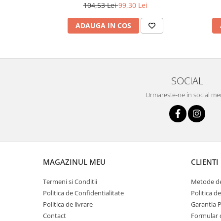
Simplistic 2
104,53 Lei
99,30 Lei
este
de a produce parchet laminat de înaltă calitate
.
SWISS pe plan internațional, KRONOTEX este unul dintre c
europeni de parchet laminat. La sediul sau, în Heiligengra
ADAUGA IN COS
angajați
folosesc metode de producție ecologice
pentru
care respectă cele mai stricte standarde de mediu. KRONO
tări.
SOCIAL
Urmareste-ne in social me
MAGAZINUL MEU
CLIENTI
Termeni si Conditii
Metode de
Politica de Confidentialitate
Politica d
Politica de livrare
Garantia 
Contact
Formular 