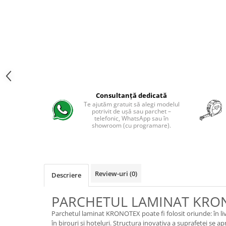
Evolution 12 mm
Exquisit 8 mm
Herringbone 8 mm
Mammut 12 mm
Progress 10 mm
Robusto 12 mm
Consultanță dedicată
Te ajutăm gratuit să alegi modelul
potrivit de ușă sau parchet –
telefonic, WhatsApp sau în
showroom (cu programare).
Review-uri
(0)
Descriere
PARCHETUL LAMINAT KRO
Parchetul laminat KRONOTEX poate fi folosit oriunde: în living
în birouri și hoteluri. Structura inovativa a suprafeței se a