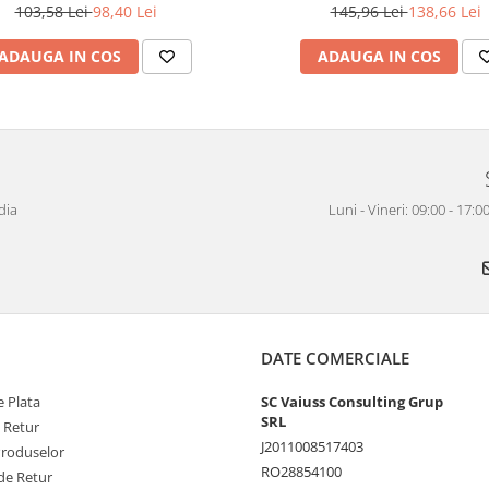
Natural 2
103,58 Lei
98,40 Lei
145,96 Lei
138,66 Lei
 Membru al KRONO GROUP
ei mai importanți producători
be, Germania, mai mult de 700 de
ADAUGA IN COS
ADAUGA IN COS
 a fabrica parchetul laminat,
TEX exportă în mai mult de 80 de
dia
Luni - Vineri: 09:00 - 17
DATE COMERCIALE
 Plata
SC Vaiuss Consulting Grup
SRL
e Retur
J2011008517403
Produselor
RO28854100
de Retur