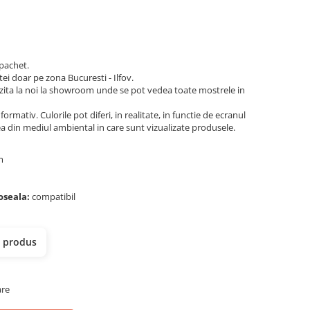
 pachet.
tei doar pe zona Bucuresti - Ilfov.
ita la noi la showroom unde se pot vedea toate mostrele in
ormativ. Culorile pot diferi, in realitate, in functie de ecranul
ea din mediul ambiental in care sunt vizualizate produsele.
mm
doseala:
compatibil
i
t produs
are