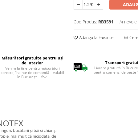
ADAUG
Cod Produs:
RB3591
Ai nevoie
Adauga la Favorite
Cere 
Măsurători gratuite pentru uși
Transport gratu
de interior
Livrare gratuită în Bucureș
Venim la tine pentru măsurători
pentru comenzi de peste 1
corecte, înainte de comandă – valabil
în București–Ilfov.
NOTEX
uri, bucătarii și băi și chiar și
propie, mai mult că niciodată, de