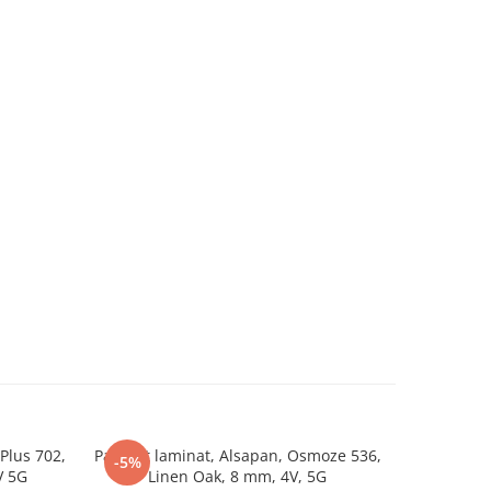
 Plus 702,
Parchet laminat, Alsapan, Osmoze 536,
Parchet la
-5%
V 5G
Linen Oak, 8 mm, 4V, 5G