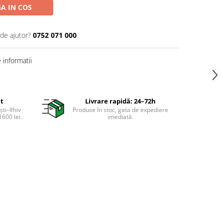
A IN COS
 de ajutor?
0752 071 000
informatii
it
Livrare rapidă: 24–72h
ti–Ilfov
Produse în stoc, gata de expediere
600 lei.
imediată.