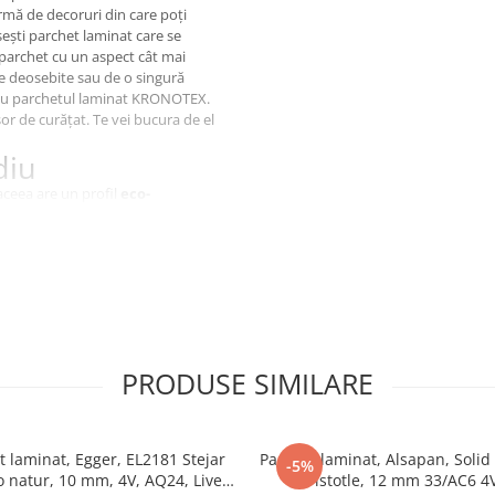
mă de decoruri din care poți
sești parchet laminat care se
 parchet cu un aspect cât mai
e deosebite sau de o singură
u parchetul laminat KRONOTEX.
ușor de curățat. Te vei bucura de el
diu
aceea are un profil
eco-
înconjurător. Partea de decor
ă cu melamina. Parchetul laminat
rabilă. KRONOTEX investește în
ție
care sunt proiectate să
esticide, compuși clororganici,
lile laminate KRONOTEX au o
i fabricării lor, acestea sunt
rătat, de fapt, că emisiile de
PRODUSE SIMILARE
parabile cu cele ale lemnului
Și Ușor De
t laminat, Egger, EL2181 Stejar
Parchet laminat, Alsapan, Solid
-5%
o natur, 10 mm, 4V, AQ24, Live
Aristotle, 12 mm 33/AC6 4
 a fost înfiintată în 1993,