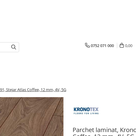
0752 071 000
0,00
1, Stejar Atlas Coffee, 12 mm, 4V, 5G
Parchet laminat, Krono