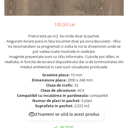
River 12 mm
Timeless 12mm
Woodstock 8mm
100,59 Lei
Woodstock PRO 8mm
Woodstock XL 10mm
Pretul este pe m2. Se vinde doar la pachet.
Woodstock XL 8mm
Asiguram livrare pana in fata locuintei doar pe zona Bucuresti - Ilfov.
Va recomandam sa programati o vizita la noi la showroom unde se
ADO Floor - SPC
pot vedea toate mostrele in realitate.
Imaginile prezentate sunt cu titlu informativ. Culorile pot diferi, in
Finsa - Laminat
realitate, in functie de ecranul dispozitivului dar si de luminozitatea din
Finfloor 12mm
mediul ambiental in care sunt vizualizate produsele.
Finfloor XL 10mm
Grosime placa:
10 mm
Dimensiune placa:
2050 x 246 mm
Style 8mm
Clasa de trafic:
32
Supreme 8mm
Clasa de abraziune:
AC4
Compatibil cu incalzirea in pardoseala:
compatibil
Kaindl - Laminat
Numar de placi in pachet:
5 placi
Kronotex - Laminat
Suprafata in pachet:
2,522 m2
Advanced 8 mm
27
oameni se uită la acest produs
Amazone 10 mm
IN STOC