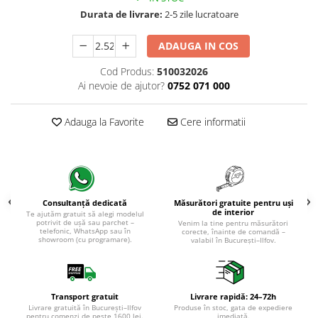
Evolution 12 mm
Durata de livrare:
2-5 zile lucratoare
Exquisit 8 mm
Herringbone 8 mm
ADAUGA IN COS
Mammut 12 mm
Cod Produs:
510032026
Progress 10 mm
Ai nevoie de ajutor?
0752 071 000
Robusto 12 mm
Adauga la Favorite
Cere informatii
Măsurători gratuite pentru uși
Consultanță dedicată
de interior
Te ajutăm gratuit să alegi modelul
potrivit de ușă sau parchet –
Venim la tine pentru măsurători
telefonic, WhatsApp sau în
corecte, înainte de comandă –
showroom (cu programare).
valabil în București–Ilfov.
Transport gratuit
Livrare rapidă: 24–72h
Livrare gratuită în București–Ilfov
Produse în stoc, gata de expediere
pentru comenzi de peste 1600 lei.
imediată.