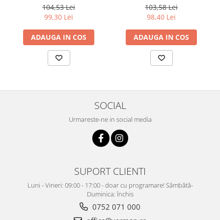
10 mm, 4V, AQ24, Be
10 mm, 4V, AQ24, Live
104,53 Lei
103,58 Lei
Simplistic 2
Natural 2
99,30 Lei
98,40 Lei
ADAUGA IN COS
ADAUGA IN COS
SOCIAL
Urmareste-ne in social media
SUPORT CLIENTI
Luni - Vineri: 09:00 - 17:00 - doar cu programare! Sâmbătă-
Duminica: închis
0752 071 000