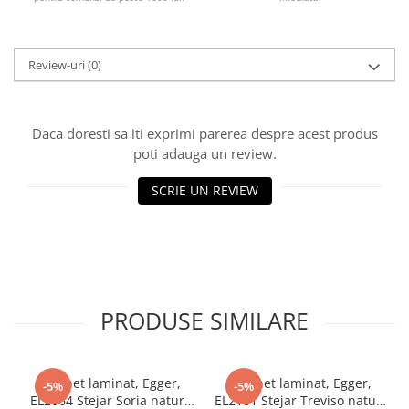
Review-uri
(0)
Daca doresti sa iti exprimi parerea despre acest produs
poti adauga un review.
SCRIE UN REVIEW
PRODUSE SIMILARE
Parchet laminat, Egger,
Parchet laminat, Egger,
-5%
-5%
EL2064 Stejar Soria natur,
EL2181 Stejar Treviso natur,