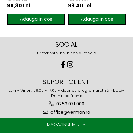
99,30 Lei
98,40 Lei
1
Be Simplistic 2
Live Natural 2
4
Adauga in cos
Adauga in cos
SOCIAL
Urmareste-ne in social media
SUPORT CLIENTI
Luni - Vineri: 09:00 - 17:00 - doar cu programare! Sâmbătă-
Duminica: închis
0752 071 000
office@verman.ro
MAGAZINUL MEU