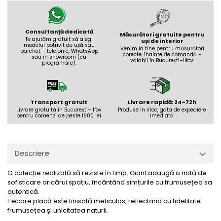
Consultanță dedicată
Măsurători gratuite pentru
Te ajutăm gratuit să alegi
uși de interior
modelul potrivit de ușă sau
Venim la tine pentru măsurători
parchet – telefonic, WhatsApp
corecte, înainte de comandă –
sau în showroom (cu
valabil în București–Ilfov.
programare).
Transport gratuit
Livrare rapidă: 24–72h
Livrare gratuită în București–Ilfov
Produse în stoc, gata de expediere
pentru comenzi de peste 1600 lei.
imediată.
Descriere
O colecție realizată să reziste în timp. Giant adaugă o notă de
sofisticare oricărui spațiu, încântând simțurile cu frumusețea sa
autentică.
Fiecare placă este finisată meticulos, reflectând cu fidelitate
frumusețea și unicitatea naturii.