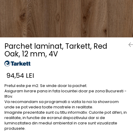
River 12 mm
Timeless 12mm
Woodstock 8mm
Woodstock PRO 8mm
Woodstock XL 10mm
Woodstock XL 8mm
Parchet laminat, Tarkett, Red
ADO Floor - SPC
Oak, 12 mm, 4V
Finsa - Laminat
Finfloor 12mm
94,54 LEI
Finfloor XL 10mm
Style 8mm
Pretul este pe m2. Se vinde doar la pachet.
Asiguram livrare pana in fata locuintei doar pe zona Bucuresti -
Supreme 8mm
Ilfov.
Kaindl - Laminat
Va recomandam sa programati o vizita la noi la showroom
unde se pot vedea toate mostrele in realitate.
Kronotex - Laminat
Imaginile prezentate sunt cu titlu informativ. Culorile pot diferi, in
Advanced 8 mm
realitate, in functie de ecranul dispozitivului dar si de
luminozitatea din mediul ambiental in care sunt vizualizate
Amazone 10 mm
produsele.