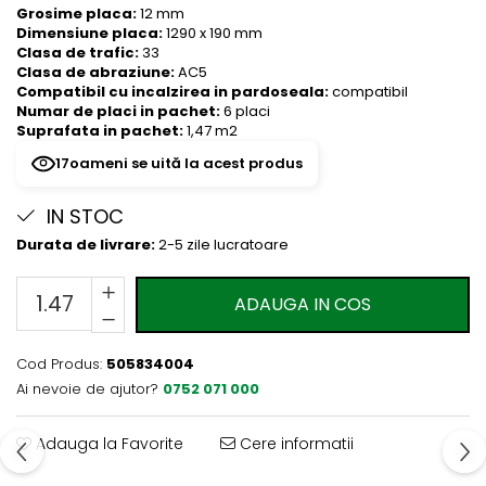
Evolution 12 mm
Grosime placa:
12 mm
Exquisit 8 mm
Dimensiune placa:
1290 x 190 mm
Clasa de trafic:
33
Herringbone 8 mm
Clasa de abraziune:
AC5
Mammut 12 mm
Compatibil cu incalzirea in pardoseala:
compatibil
Numar de placi in pachet:
6 placi
Progress 10 mm
Suprafata in pachet:
1,47 m2
Robusto 12 mm
17
oameni se uită la acest produs
IN STOC
Durata de livrare:
2-5 zile lucratoare
ADAUGA IN COS
Cod Produs:
505834004
Ai nevoie de ajutor?
0752 071 000
Adauga la Favorite
Cere informatii