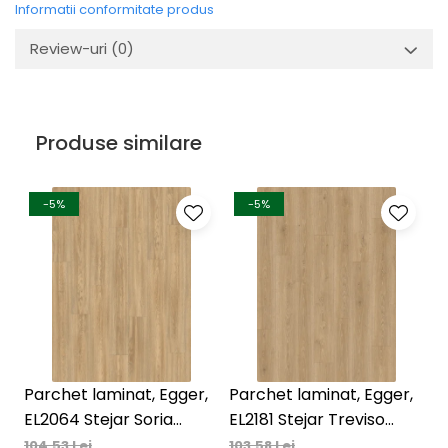
Informatii conformitate produs
Review-uri
(0)
Produse similare
-5%
-5%
Parchet laminat, Egger,
Parchet laminat, Egger,
P
EL2064 Stejar Soria
EL2181 Stejar Treviso
A
natur, 10 mm, 4V, AQ24,
natur, 10 mm, 4V, AQ24,
A
104,53 Lei
103,58 Lei
14