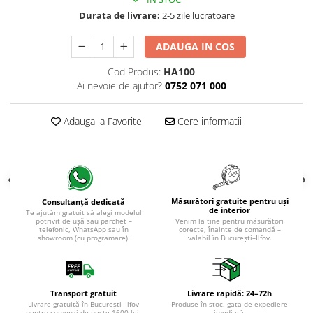
Evolution 12 mm
Durata de livrare:
2-5 zile lucratoare
Exquisit 8 mm
Herringbone 8 mm
ADAUGA IN COS
Mammut 12 mm
Cod Produs:
HA100
Progress 10 mm
Ai nevoie de ajutor?
0752 071 000
Robusto 12 mm
Adauga la Favorite
Cere informatii
Măsurători gratuite pentru uși
Consultanță dedicată
de interior
Te ajutăm gratuit să alegi modelul
potrivit de ușă sau parchet –
Venim la tine pentru măsurători
telefonic, WhatsApp sau în
corecte, înainte de comandă –
showroom (cu programare).
valabil în București–Ilfov.
Transport gratuit
Livrare rapidă: 24–72h
Livrare gratuită în București–Ilfov
Produse în stoc, gata de expediere
pentru comenzi de peste 1600 lei.
imediată.