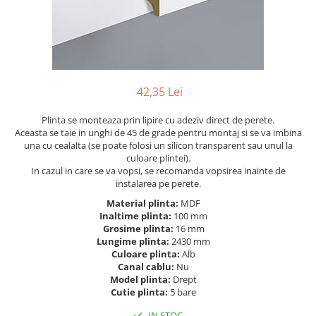
River 12 mm
Timeless 12mm
Woodstock 8mm
Woodstock PRO 8mm
Woodstock XL 10mm
42,35 Lei
Woodstock XL 8mm
ADO Floor - SPC
Plinta se monteaza prin lipire cu adeziv direct de perete.
Aceasta se taie in unghi de 45 de grade pentru montaj si se va imbina
Finsa - Laminat
una cu cealalta (se poate folosi un silicon transparent sau unul la
culoare plintei).
Finfloor 12mm
In cazul in care se va vopsi, se recomanda vopsirea inainte de
Finfloor XL 10mm
instalarea pe perete.
Style 8mm
Material plinta:
MDF
Inaltime plinta:
100 mm
Supreme 8mm
Grosime plinta:
16 mm
Kaindl - Laminat
Lungime plinta:
2430 mm
Culoare plinta:
Alb
Kronotex - Laminat
Canal cablu:
Nu
Advanced 8 mm
Model plinta:
Drept
Cutie plinta:
5 bare
Amazone 10 mm
IN STOC