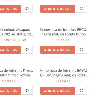
GA IN COS
ADAUGA IN COS
t laminat, Alsapan,
Maner usa de interior, ERGO,
us 702, Aristotle, 12
negru mat, cu rozeta buton
 33/AC6 4V 5G
96 Lei
138,66 Lei
99,95 Lei
GA IN COS
ADAUGA IN COS
a de interior, Fokus,
Maner usa de interior, ROYAL
satinat mat, rozeta
Q SLIM, negru mat, cu rozeta
cheie
cheie
97,03 Lei
271,04 Lei
GA IN COS
ADAUGA IN COS