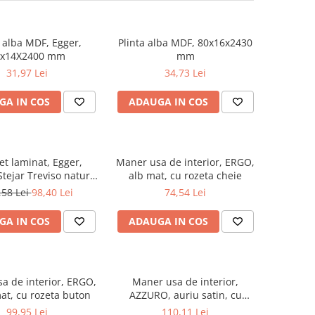
a alba MDF, Egger,
Plinta alba MDF, 80x16x2430
0x14X2400 mm
mm
31,97 Lei
34,73 Lei
GA IN COS
ADAUGA IN COS
et laminat, Egger,
Maner usa de interior, ERGO,
tejar Treviso natur,
alb mat, cu rozeta cheie
, AQ24, Live Natural
,58 Lei
98,40 Lei
74,54 Lei
2
GA IN COS
ADAUGA IN COS
a de interior, ERGO,
Maner usa de interior,
at, cu rozeta buton
AZZURO, auriu satin, cu
rozeta cheie
99,95 Lei
110,11 Lei