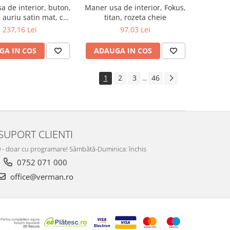
a de interior, buton,
Maner usa de interior, Fokus,
auriu satin mat, cu
titan, rozeta cheie
rozeta cheie
237,16 Lei
97,03 Lei
GA IN COS
ADAUGA IN COS
1
2
3
46
...
SUPORT CLIENTI
:00 - doar cu programare! Sâmbătă-Duminica: închis
0752 071 000
office@verman.ro