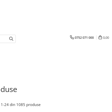
0752 071 000
0,00
oduse
1-
24
din
1085
produse