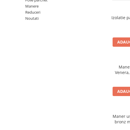
Folie parchet
River 12 mm
Manere
Timeless 12mm
Reduceri
Izolatie 
Noutati
Woodstock 8mm
Woodstock PRO 8mm
Woodstock XL 10mm
Woodstock XL 8mm
ADAUG
ADO Floor - SPC
Finsa - Laminat
Finfloor 12mm
Maner
Venera,
Finfloor XL 10mm
Style 8mm
Supreme 8mm
ADAUG
Kaindl - Laminat
Kronotex - Laminat
Advanced 8 mm
Maner usa
bronz m
Amazone 10 mm