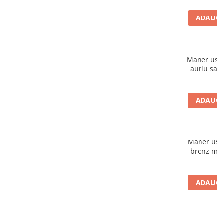
Evolution 12 mm
Exquisit 8 mm
ADAUG
Herringbone 8 mm
Mammut 12 mm
Progress 10 mm
Maner usa
Robusto 12 mm
auriu sa
ADAUG
Maner usa
bronz m
ADAUG