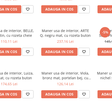
A IN COS
ADAUGA IN COS
ADAU
 de interior, BELLE,
Maner usa de interior, ARTE
Parche
-5%
tin, cu rozeta cheie
Q, negru mat, cu rozeta buton
Solid Pl
mm
110,11 Lei
237,16 Lei
145,
A IN COS
ADAUGA IN COS
ADAU
 de interior, Luiza,
Maner usa de interior, Viola,
Maner us
at, cu rozeta buton
bronz mat, portelan bej, cu
nichel 
rozeta cheie
174,65 Lei
126,14 Lei
A IN COS
ADAUGA IN COS
ADAU