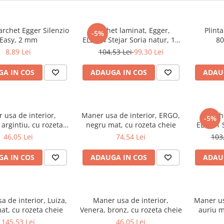
parchet Egger Silenzio
Parchet laminat, Egger,
Plint
-5%
Easy, 2 mm
EL2064 Stejar Soria natur, 10
8
mm, 4V, AQ24, Be Simplistic 2
8,89 Lei
104,53 Lei
99,30 Lei
A IN COS
ADAUGA IN COS
ADAU
 usa de interior,
Maner usa de interior, ERGO,
Parch
-5%
 argintiu, cu rozeta
negru mat, cu rozeta cheie
EL2181 S
cheie
10 mm, 4V
46,05 Lei
74,54 Lei
103
A IN COS
ADAUGA IN COS
ADAU
 de interior, Luiza,
Maner usa de interior,
Maner us
at, cu rozeta cheie
Venera, bronz, cu rozeta cheie
auriu m
145,53 Lei
46,05 Lei