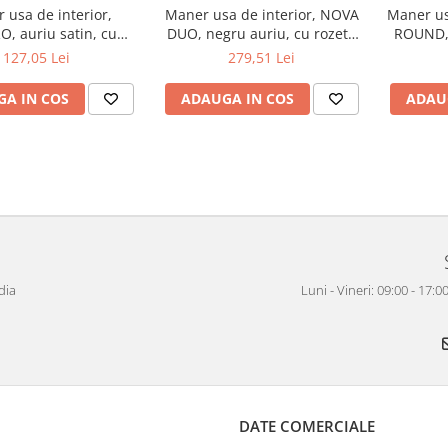
 usa de interior,
Maner usa de interior, NOVA
Maner us
, auriu satin, cu
DUO, negru auriu, cu rozeta
ROUND, 
rozeta buton
cheie
127,05 Lei
279,51 Lei
A IN COS
ADAUGA IN COS
ADAU
dia
Luni - Vineri: 09:00 - 17
DATE COMERCIALE