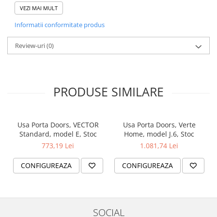
VEZI MAI MULT
ACCESORII
Informatii conformitate produs
Broască disponibilă în variante:
Review-uri
(0)
▪️ cu cheie simplă
▪️ cu blocator pentru baie
▪️ cu pregătire pentru cilindru
Ușă cu falț:
▪️ 3 balamale 3D reglabile (
PRODUSE SIMILARE
PORTA CONCEPT
)
▪️ 3 balamale standard sau PRIME (
PORTA VERTE
PREMIUM
)
Ușă fără falț / cu falț reversibil:
2 balamale 3D
Usa Porta Doors, VECTOR
Mâner rotund
(pentru uși glisante)
Usa Porta Doors, Verte
Standard, model E, Stoc
Home, model J.6, Stoc
773,19 Lei
1.081,74 Lei
CONFIGUREAZA
CONFIGUREAZA
TOCURI
SOCIAL