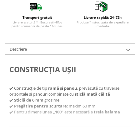
Transport gratuit
Livrare rapidă: 24–72h
Livrare gratuită în București–Ilfov
Produse în stoc, gata de expediere
pentru comenzi de peste 1600 lei.
imediată.
Descriere
CONSTRUCȚIA UȘII
✔️ Construcție de tip
ramă și panou
, prevăzută cu traverse
orizontale și panouri combinate cu
sticlă mată călită
✔️
Sticlă de 6 mm
grosime
✔️
Pregătire pentru scurtare
: maxim 60 mm
✔️ Pentru dimensiunea
„100”
este necesară a
treia balama