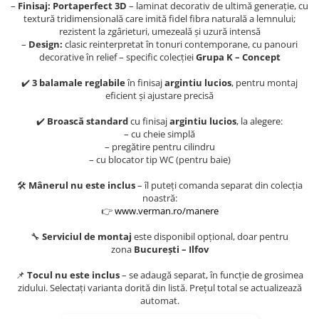
Evolution 12 mm
–
Finisaj:
Portaperfect 3D
– laminat decorativ de ultimă generație, cu
textură tridimensională care imită fidel fibra naturală a lemnului;
Exquisit 8 mm
rezistent la zgârieturi, umezeală și uzură intensă
Herringbone 8 mm
–
Design:
clasic reinterpretat în tonuri contemporane, cu panouri
Mammut 12 mm
decorative în relief – specific colecției
Grupa K – Concept
Progress 10 mm
✔️
3 balamale reglabile
în finisaj
argintiu lucios
, pentru montaj
Robusto 12 mm
eficient și ajustare precisă
✔️
Broască standard
cu finisaj
argintiu lucios
, la alegere:
– cu cheie simplă
– pregătire pentru cilindru
– cu blocator tip WC (pentru baie)
🛠️
Mânerul nu este inclus
– îl puteți comanda separat din colecția
noastră:
👉
www.verman.ro/manere
🔧
Serviciul de montaj
este disponibil opțional, doar pentru
zona
București – Ilfov
📌
Tocul nu este inclus
– se adaugă separat, în funcție de grosimea
zidului. Selectați varianta dorită din listă. Prețul total se actualizează
automat.