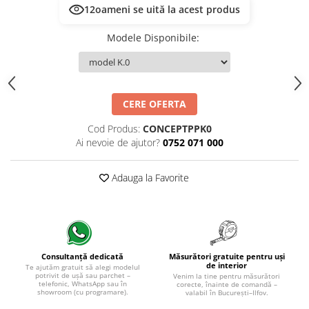
12
oameni se uită la acest produs
Modele Disponibile
:
CERE OFERTA
Cod Produs:
CONCEPTPPK0
Ai nevoie de ajutor?
0752 071 000
Adauga la Favorite
Măsurători gratuite pentru uși
Consultanță dedicată
de interior
Te ajutăm gratuit să alegi modelul
potrivit de ușă sau parchet –
Venim la tine pentru măsurători
telefonic, WhatsApp sau în
corecte, înainte de comandă –
showroom (cu programare).
valabil în București–Ilfov.