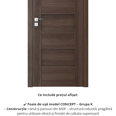
River 12 mm
Timeless 12mm
Woodstock 8mm
Woodstock PRO 8mm
Woodstock XL 10mm
Woodstock XL 8mm
ADO Floor - SPC
Finsa - Laminat
Finfloor 12mm
Finfloor XL 10mm
Style 8mm
Supreme 8mm
Kaindl - Laminat
Kronotex - Laminat
Ce include prețul afișat:
Advanced 8 mm
✔️
Foaie de ușă model CONCEPT – Grupa K
–
Construcție:
ramă și panouri din MDF – structură robustă, pregătită
Amazone 10 mm
pentru utilizare zilnică și finisări de calitate superioară