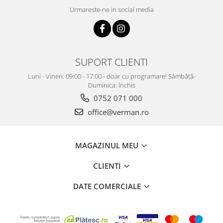
📌
Pag. 186–207 din catalogul Porta Doors
Urmareste-ne in social media
Tocuri recomandate pentru uși cu falț:
PORTA SYSTEM HYDRO PROTECT™
PORTA SYSTEM
SUPORT CLIENTI
Luni - Vineri: 09:00 - 17:00 - doar cu programare! Sâmbătă-
Tocuri recomandate pentru uși fără falț:
Duminica: închis
PORTA SYSTEM ELEGANCE HYDRO PROTECT™
0752 071 000
PORTA SYSTEM ELEGANCE
office@verman.ro
PORTA SYSTEM ELEGANCE 90°
LEVEL
MAGAZINUL MEU
Tocuri recomandate pentru uși cu falț reversibil:
CLIENTI
PORTA SYSTEM cu falț reversibil
DATE COMERCIALE