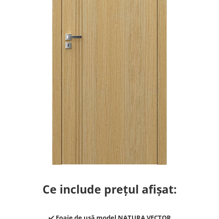
River 12 mm
Timeless 12mm
Woodstock 8mm
Woodstock PRO 8mm
Woodstock XL 10mm
Woodstock XL 8mm
ADO Floor - SPC
Finsa - Laminat
Finfloor 12mm
Finfloor XL 10mm
Style 8mm
Supreme 8mm
Kaindl - Laminat
Kronotex - Laminat
Ce include prețul afișat:
Advanced 8 mm
Amazone 10 mm
✔️
Foaie de ușă model NATURA VECTOR