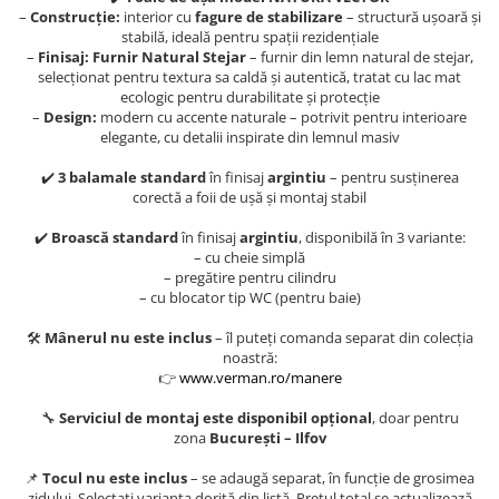
Evolution 12 mm
–
Construcție:
interior cu
fagure de stabilizare
– structură ușoară și
Exquisit 8 mm
stabilă, ideală pentru spații rezidențiale
–
Finisaj:
Furnir Natural Stejar
– furnir din lemn natural de stejar,
Herringbone 8 mm
selecționat pentru textura sa caldă și autentică, tratat cu lac mat
Mammut 12 mm
ecologic pentru durabilitate și protecție
Progress 10 mm
–
Design:
modern cu accente naturale – potrivit pentru interioare
elegante, cu detalii inspirate din lemnul masiv
Robusto 12 mm
✔️
3 balamale standard
în finisaj
argintiu
– pentru susținerea
corectă a foii de ușă și montaj stabil
✔️
Broască standard
în finisaj
argintiu
, disponibilă în 3 variante:
– cu cheie simplă
– pregătire pentru cilindru
– cu blocator tip WC (pentru baie)
🛠️
Mânerul nu este inclus
– îl puteți comanda separat din colecția
noastră:
👉
www.verman.ro/manere
🔧
Serviciul de montaj este disponibil opțional
, doar pentru
zona
București – Ilfov
📌
Tocul nu este inclus
– se adaugă separat, în funcție de grosimea
zidului. Selectați varianta dorită din listă. Prețul total se actualizează