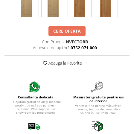
CERE OFERTA
Cod Produs:
NVECTORB
Ai nevoie de ajutor?
0752 071 000
Adauga la Favorite
Măsurători gratuite pentru uși
Consultanță dedicată
de interior
Te ajutăm gratuit să alegi modelul
potrivit de ușă sau parchet –
Venim la tine pentru măsurători
telefonic, WhatsApp sau în
corecte, înainte de comandă –
showroom (cu programare).
valabil în București–Ilfov.