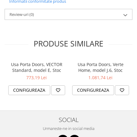
Informatii conformitate produs
✔️ Modelul E – furnir cu granulație orizontală
✔️ Celelalte modele – furnir cu granulație verticală
Review-uri
(0)
ACCESORII
Ușă cu falț: 3 balamale standard sau pachet PRIME
Ușă fără falț sau cu falț reversibil: 2 balamale 3D
PRODUSE SIMILARE
Broască: cu cheie simplă, cu blocare pentru baie sau pregătire
pentru cilindru
Mâner rotund (pentru uși glisante)
Usa Porta Doors, VECTOR
Usa Porta Doors, Verte
Standard, model E, Stoc
Home, model J.6, Stoc
TOCURI
773,19 Lei
1.081,74 Lei
(vezi pag. 186–207 din catalogul Porta Doors)
CONFIGUREAZA
CONFIGUREAZA
Tocuri recomandate pentru uși cu falț:
PORTA SYSTEM
Tocuri din OȚEL
SOCIAL
Tocuri recomandate pentru uși fără falț:
Urmareste-ne in social media
PORTA SYSTEM ELEGANCE