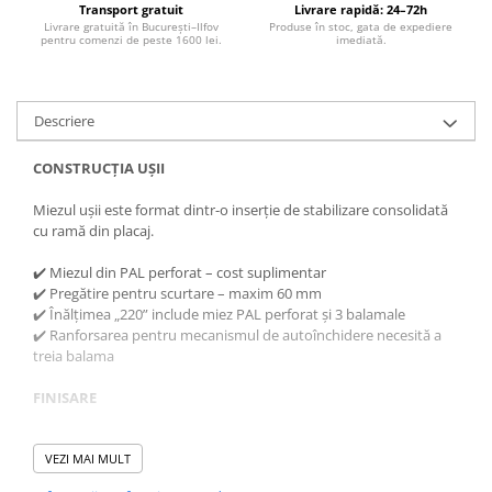
Transport gratuit
Livrare rapidă: 24–72h
Livrare gratuită în București–Ilfov
Produse în stoc, gata de expediere
pentru comenzi de peste 1600 lei.
imediată.
Descriere
CONSTRUCȚIA UȘII
Miezul ușii este format dintr-o inserție de stabilizare consolidată
cu ramă din placaj.
✔️ Miezul din PAL perforat – cost suplimentar
✔️ Pregătire pentru scurtare – maxim 60 mm
✔️ Înălțimea „220” include miez PAL perforat și 3 balamale
✔️ Ranforsarea pentru mecanismul de autoînchidere necesită a
treia balama
FINISARE
✔️ Placă de
furnir natural
de calitate superioară aplicată pe
ambele fețe
VEZI MAI MULT
✔️ Protejată cu lacuri ecologice pe bază de apă