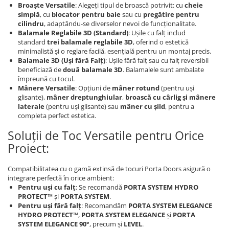
Broaște Versatile
: Alegeți tipul de broască potrivit: cu
cheie
simplă
, cu
blocator pentru baie
sau cu
pregătire pentru
cilindru
, adaptându-se diverselor nevoi de funcționalitate.
Balamale Reglabile 3D (Standard)
: Ușile cu falț includ
standard
trei balamale reglabile 3D
, oferind o estetică
minimalistă și o reglare facilă, esențială pentru un montaj precis.
Balamale 3D (Uși fără Falț)
: Ușile fără falț sau cu falț reversibil
beneficiază de
două balamale 3D
. Balamalele sunt ambalate
împreună cu tocul.
Mânere Versatile
: Opțiuni de
mâner rotund
(pentru uși
glisante),
mâner dreptunghiular
,
broască cu cârlig și mânere
laterale
(pentru uși glisante) sau
mâner cu șild
, pentru a
completa perfect estetica.
Soluții de Toc Versatile pentru Orice
Proiect:
Compatibilitatea cu o gamă extinsă de tocuri Porta Doors asigură o
integrare perfectă în orice ambient:
Pentru uși cu falț
: Se recomandă
PORTA SYSTEM HYDRO
PROTECT™
și
PORTA SYSTEM
.
Pentru uși fără falț
: Recomandăm
PORTA SYSTEM ELEGANCE
HYDRO PROTECT™
,
PORTA SYSTEM ELEGANCE
și
PORTA
SYSTEM ELEGANCE 90°
, precum și
LEVEL
.