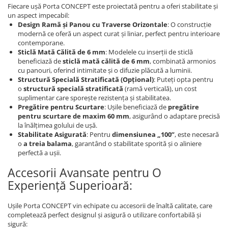
Evolution 12 mm
Fiecare ușă Porta CONCEPT este proiectată pentru a oferi stabilitate și
Exquisit 8 mm
un aspect impecabil:
Design Ramă și Panou cu Traverse Orizontale
: O construcție
Herringbone 8 mm
modernă ce oferă un aspect curat și liniar, perfect pentru interioare
Mammut 12 mm
contemporane.
Sticlă Mată Călită de 6 mm
: Modelele cu inserții de sticlă
Progress 10 mm
beneficiază de
sticlă mată călită de 6 mm
, combinată armonios
Robusto 12 mm
cu panouri, oferind intimitate și o difuzie plăcută a luminii.
Structură Specială Stratificată (Opțional)
: Puteți opta pentru
o
structură specială stratificată
(ramă verticală), un cost
suplimentar care sporește rezistența și stabilitatea.
Pregătire pentru Scurtare
: Ușile beneficiază de
pregătire
pentru scurtare de maxim 60 mm
, asigurând o adaptare precisă
la înălțimea golului de ușă.
Stabilitate Asigurată
: Pentru
dimensiunea „100”
, este necesară
o
a treia balama
, garantând o stabilitate sporită și o aliniere
perfectă a ușii.
Accesorii Avansate pentru O
Experiență Superioară:
Ușile Porta CONCEPT vin echipate cu accesorii de înaltă calitate, care
completează perfect designul și asigură o utilizare confortabilă și
sigură: