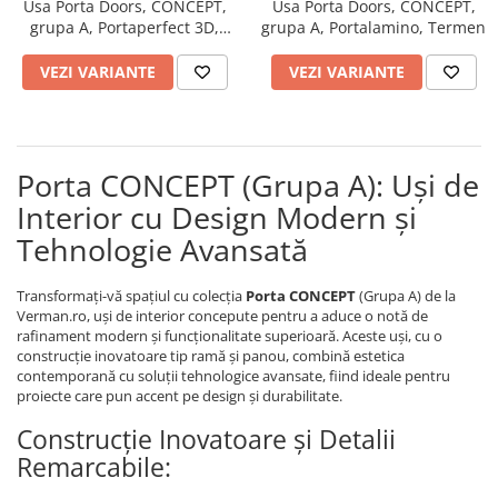
Usa Porta Doors, CONCEPT,
Usa Porta Doors, CONCEPT,
River 12 mm
grupa A, Portaperfect 3D,
grupa A, Portalamino, Termen
Timeless 12mm
Termen
Woodstock 8mm
VEZI VARIANTE
VEZI VARIANTE
Woodstock PRO 8mm
Woodstock XL 10mm
Woodstock XL 8mm
Porta CONCEPT (Grupa A): Uși de
ADO Floor - SPC
Interior cu Design Modern și
Finsa - Laminat
Tehnologie Avansată
Finfloor 12mm
Finfloor XL 10mm
Transformați-vă spațiul cu colecția
Porta CONCEPT
(Grupa A) de la
Style 8mm
Verman.ro, uși de interior concepute pentru a aduce o notă de
rafinament modern și funcționalitate superioară. Aceste uși, cu o
Supreme 8mm
construcție inovatoare tip ramă și panou, combină estetica
Kaindl - Laminat
contemporană cu soluții tehnologice avansate, fiind ideale pentru
proiecte care pun accent pe design și durabilitate.
Kronotex - Laminat
Construcție Inovatoare și Detalii
Advanced 8 mm
Remarcabile:
Amazone 10 mm