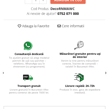
Evolution 12 mm
Exquisit 8 mm
Cod Produs:
DecoRNMAWC
Herringbone 8 mm
Ai nevoie de ajutor?
0752 071 000
Mammut 12 mm
Progress 10 mm
Adauga la Favorite
Cere informatii
Robusto 12 mm
Măsurători gratuite pentru uși
Consultanță dedicată
de interior
Te ajutăm gratuit să alegi modelul
potrivit de ușă sau parchet –
Venim la tine pentru măsurători
telefonic, WhatsApp sau în
corecte, înainte de comandă –
showroom (cu programare).
valabil în București–Ilfov.
Transport gratuit
Livrare rapidă: 24–72h
Livrare gratuită în București–Ilfov
Produse în stoc, gata de expediere
pentru comenzi de peste 1600 lei.
imediată.