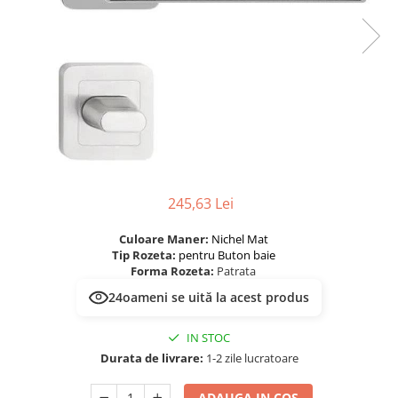
River 12 mm
Timeless 12mm
Woodstock 8mm
Woodstock PRO 8mm
Woodstock XL 10mm
Woodstock XL 8mm
ADO Floor - SPC
Finsa - Laminat
245,63 Lei
Finfloor 12mm
Finfloor XL 10mm
Culoare Maner:
Nichel Mat
Style 8mm
Tip Rozeta:
pentru Buton baie
Forma Rozeta:
Patrata
Supreme 8mm
Kaindl - Laminat
24
oameni se uită la acest produs
Kronotex - Laminat
IN STOC
Advanced 8 mm
Durata de livrare:
1-2 zile lucratoare
Amazone 10 mm
ADAUGA IN COS