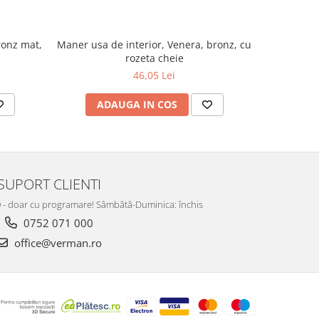
ronz mat,
Maner usa de interior, Venera, bronz, cu
Maner us
rozeta cheie
s
46,05 Lei
ADAUGA IN COS
AD
SUPORT CLIENTI
:00 - doar cu programare! Sâmbătă-Duminica: închis
0752 071 000
office@verman.ro