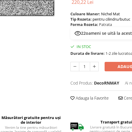
220,22 Lei
Culoare Maner:
Nichel Mat
Tip Rozeta:
pentru cilindru/butuc
Forma Rozeta:
Patrata
22
oameni se uită la aces
IN STOC
Durata de livrare:
1-2 zile lucrato
ADAUG
Cod Produs:
DecoRNMAY
Ai 
Adauga la Favorite
Cere 
Măsurători gratuite pentru uși
Transport gratu
de interior
Livrare gratuită în Bucureș
Venim la tine pentru măsurători
pentru comenzi de peste 1
corecte, înainte de comandă – valabil