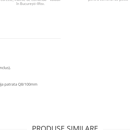
în București–Ilfov.
nclus).
 tija patrata Q8/100mm
PRODUSE SIMILARE