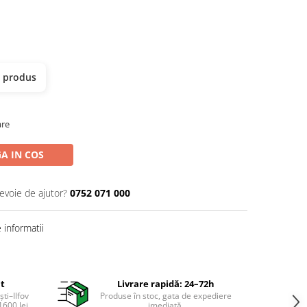
t produs
are
A IN COS
nevoie de ajutor?
0752 071 000
informatii
it
Livrare rapidă: 24–72h
ti–Ilfov
Produse în stoc, gata de expediere
600 lei.
imediată.