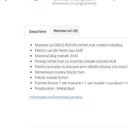
Evolution 12 mm
showroom (cu programare).
Exquisit 8 mm
Herringbone 8 mm
Mammut 12 mm
Progress 10 mm
Review-uri
(0)
Descriere
Robusto 12 mm
Manere usi DECO ROCKS nichel mat rozeta metalica
Pentru usi din lemn sau mdf
Material aliaj metalic ZnAl
Finisaj nichel mat cu insertie cristale culoare ALB
Pentru broaste
cu blocare prin cilindru/butuc (nu este i
Dimensiuni rozeta 52x52 mm
Patrat maner 8 mm
Pachet livrare 1 set manere + 1 set rozete + suruburi +
Producator : Metal Bud
Informatii conformitate produs