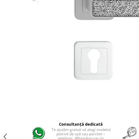
River 12 mm
Timeless 12mm
Woodstock 8mm
Woodstock PRO 8mm
Woodstock XL 10mm
Woodstock XL 8mm
ADO Floor - SPC
Finsa - Laminat
Finfloor 12mm
Finfloor XL 10mm
Style 8mm
Supreme 8mm
Kaindl - Laminat
Kronotex - Laminat
Advanced 8 mm
Consultanță dedicată
Te ajutăm gratuit să alegi modelul
Amazone 10 mm
potrivit de ușă sau parchet –
telefonic, WhatsApp sau în