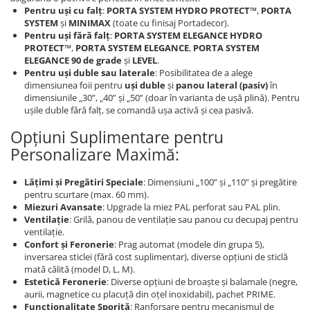
Pentru uși cu falț
:
PORTA SYSTEM HYDRO PROTECT™
,
PORTA
SYSTEM
și
MINIMAX
(toate cu finisaj Portadecor).
Pentru uși fără falț
:
PORTA SYSTEM ELEGANCE HYDRO
PROTECT™
,
PORTA SYSTEM ELEGANCE
,
PORTA SYSTEM
ELEGANCE 90 de grade
și
LEVEL
.
Pentru uși duble sau laterale
: Posibilitatea de a alege
dimensiunea foii pentru
uși duble
și
panou lateral (pasiv)
în
dimensiunile „30”, „40” și „50” (doar în varianta de ușă plină). Pentru
ușile duble fără falț, se comandă ușa activă și cea pasivă.
Opțiuni Suplimentare pentru
Personalizare Maximă:
Lățimi și Pregătiri Speciale
: Dimensiuni „100” și „110” și pregătire
pentru scurtare (max. 60 mm).
Miezuri Avansate
: Upgrade la miez PAL perforat sau PAL plin.
Ventilație
: Grilă, panou de ventilație sau panou cu decupaj pentru
ventilație.
Confort și Feronerie
: Prag automat (modele din grupa 5),
inversarea sticlei (fără cost suplimentar), diverse opțiuni de sticlă
mată călită (model D, L, M).
Estetică Feronerie
: Diverse opțiuni de broaște și balamale (negre,
aurii, magnetice cu placuță din oțel inoxidabil), pachet PRIME.
Funcționalitate Sporită
: Ranforsare pentru mecanismul de