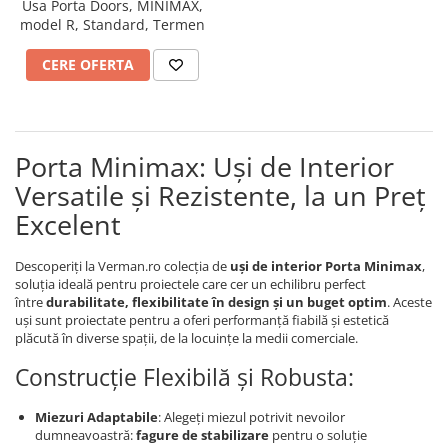
Usa Porta Doors, MINIMAX,
River 12 mm
model R, Standard, Termen
Timeless 12mm
Woodstock 8mm
CERE OFERTA
Woodstock PRO 8mm
Woodstock XL 10mm
Woodstock XL 8mm
Porta Minimax: Uși de Interior
ADO Floor - SPC
Versatile și Rezistente, la un Preț
Finsa - Laminat
Excelent
Finfloor 12mm
Finfloor XL 10mm
Descoperiți la Verman.ro colecția de
uși de interior Porta Minimax
,
Style 8mm
soluția ideală pentru proiectele care cer un echilibru perfect
între
durabilitate, flexibilitate în design și un buget optim
. Aceste
Supreme 8mm
uși sunt proiectate pentru a oferi performanță fiabilă și estetică
Kaindl - Laminat
plăcută în diverse spații, de la locuințe la medii comerciale.
Kronotex - Laminat
Construcție Flexibilă și Robusta:
Advanced 8 mm
Miezuri Adaptabile
: Alegeți miezul potrivit nevoilor
Amazone 10 mm
dumneavoastră:
fagure de stabilizare
pentru o soluție