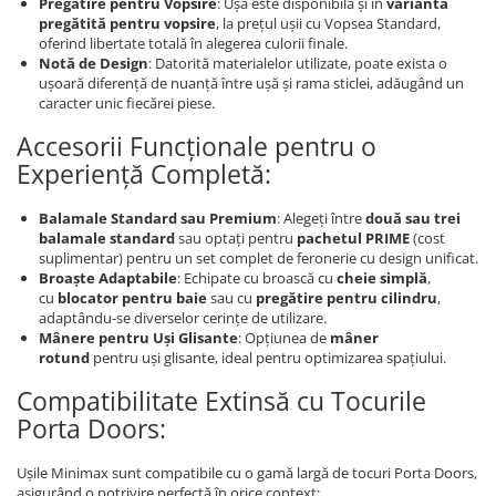
Pregătire pentru Vopsire
: Ușa este disponibilă și în
varianta
pregătită pentru vopsire
, la prețul ușii cu Vopsea Standard,
oferind libertate totală în alegerea culorii finale.
Notă de Design
: Datorită materialelor utilizate, poate exista o
ușoară diferență de nuanță între ușă și rama sticlei, adăugând un
caracter unic fiecărei piese.
Accesorii Funcționale pentru o
Experiență Completă:
Balamale Standard sau Premium
: Alegeți între
două sau trei
balamale standard
sau optați pentru
pachetul PRIME
(cost
suplimentar) pentru un set complet de feronerie cu design unificat.
Broaște Adaptabile
: Echipate cu broască cu
cheie simplă
,
cu
blocator pentru baie
sau cu
pregătire pentru cilindru
,
adaptându-se diverselor cerințe de utilizare.
Mânere pentru Uși Glisante
: Opțiunea de
mâner
rotund
pentru uși glisante, ideal pentru optimizarea spațiului.
Compatibilitate Extinsă cu Tocurile
Porta Doors:
Ușile Minimax sunt compatibile cu o gamă largă de tocuri Porta Doors,
asigurând o potrivire perfectă în orice context: