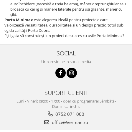
autoînchidere (necesită a treia balama), mâner dreptunghiular sau
broască cu cârlig și mânere laterale pentru uși glisante, mâner cu
șild.
Porta Minimax
este alegerea ideală pentru proiectele care
valorizează versatilitatea, durabilitatea și un design practic, totul sub
egida calității Porta Doors.
Ești gata să construiești un proiect de succes cu ușile Porta Minimax?
SOCIAL
Urmareste-ne in social media
SUPORT CLIENTI
Luni - Vineri: 09:00 - 17:00 - doar cu programare! Sâmbătă-
Duminica: închis
0752 071 000
office@verman.ro