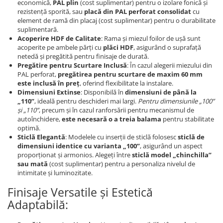
Evolution 12 mm
economică,
PAL plin
(cost suplimentar) pentru o izolare fonică și
rezistență sporită, sau
placă din PAL perforat consolidat
cu
Exquisit 8 mm
element de ramă din placaj (cost suplimentar) pentru o durabilitate
Herringbone 8 mm
suplimentară.
Acoperire HDF de Calitate
: Rama și miezul foilor de ușă sunt
Mammut 12 mm
acoperite pe ambele părți cu
plăci HDF
, asigurând o suprafață
Progress 10 mm
netedă și pregătită pentru finisaje de durată.
Robusto 12 mm
Pregătire pentru Scurtare Inclusă
: În cazul alegerii miezului din
PAL perforat,
pregătirea pentru scurtare de maxim 60 mm
este inclusă în preț
, oferind flexibilitate la instalare.
Dimensiuni Extinse
: Disponibilă în
dimensiuni de până la
„110”
, ideală pentru deschideri mai largi.
Pentru dimensiunile „100”
și „110”
, precum și în cazul ranforsării pentru mecanismul de
autoînchidere,
este necesară o a treia balama
pentru stabilitate
optimă.
Sticlă Elegantă
: Modelele cu inserții de sticlă folosesc
sticlă de
dimensiuni identice cu varianta „100”
, asigurând un aspect
proporționat și armonios. Alegeți între
sticlă model „chinchilla”
sau mată
(cost suplimentar) pentru a personaliza nivelul de
intimitate și luminozitate.
Finisaje Versatile și Estetică
Adaptabilă: