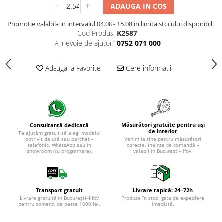
ADAUGA IN COS
Promotie valabila in intervalul 04.08 - 15.08 in limita stocului disponibil.
Cod Produs:
K2587
Ai nevoie de ajutor?
0752 071 000
Adauga la Favorite
Cere informatii
Măsurători gratuite pentru uși
Consultanță dedicată
de interior
Te ajutăm gratuit să alegi modelul
potrivit de ușă sau parchet –
Venim la tine pentru măsurători
telefonic, WhatsApp sau în
corecte, înainte de comandă –
showroom (cu programare).
valabil în București–Ilfov.
Transport gratuit
Livrare rapidă: 24–72h
Livrare gratuită în București–Ilfov
Produse în stoc, gata de expediere
pentru comenzi de peste 1600 lei.
imediată.