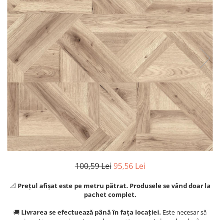
River 12 mm
Timeless 12mm
Woodstock 8mm
Woodstock PRO 8mm
Woodstock XL 10mm
Woodstock XL 8mm
ADO Floor - SPC
Finsa - Laminat
Finfloor 12mm
Finfloor XL 10mm
Style 8mm
Supreme 8mm
Kaindl - Laminat
100,59 Lei
95,56 Lei
Kronotex - Laminat
📐
Prețul afișat este pe metru pătrat. Produsele se vând doar la
Advanced 8 mm
pachet complet.
Amazone 10 mm
🚚
Livrarea se efectuează până în fața locației.
Este necesar să