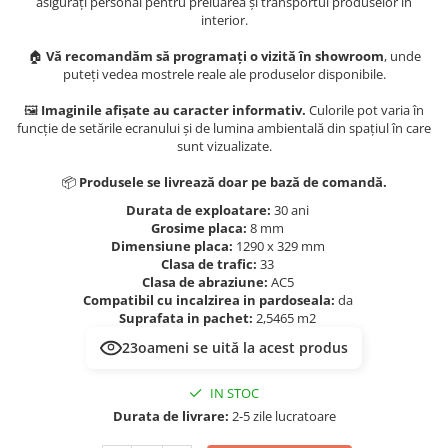
Evolution 12 mm
asigurați personal pentru preluarea și transportul produselor în
interior.
Exquisit 8 mm
Herringbone 8 mm
🏠
Vă recomandăm să programați o vizită în showroom
, unde
puteți vedea mostrele reale ale produselor disponibile.
Mammut 12 mm
Progress 10 mm
🖼️
Imaginile afișate au caracter informativ.
Culorile pot varia în
funcție de setările ecranului și de lumina ambientală din spațiul în care
Robusto 12 mm
sunt vizualizate.
📦
Produsele se livrează doar pe bază de comandă.
Durata de exploatare:
30 ani
Grosime placa:
8 mm
Dimensiune placa:
1290 x 329 mm
Clasa de trafic:
33
Clasa de abraziune:
AC5
Compatibil cu incalzirea in pardoseala:
da
Suprafata in pachet:
2,5465 m2
23
oameni se uită la acest produs
IN STOC
Durata de livrare:
2-5 zile lucratoare