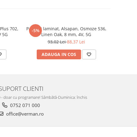
 Plus 702,
Parchet laminat, Alsapan, Osmoze 536,
Parchet la
-5%
V 5G
Linen Oak, 8 mm, 4V, 5G
93,02 Lei
88,37 Lei
ADAUGA IN COS
AD
SUPORT CLIENTI
:00 - doar cu programare! Sâmbătă-Duminica: închis
0752 071 000
office@verman.ro