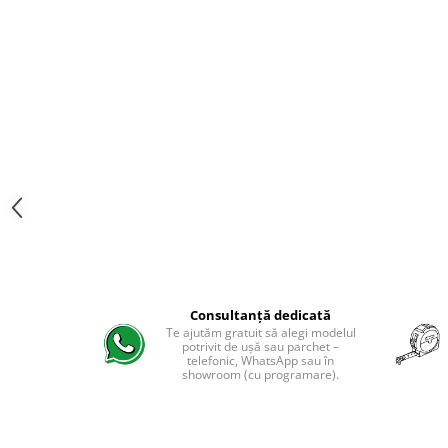
Evolution 12 mm
Exquisit 8 mm
Herringbone 8 mm
Mammut 12 mm
Progress 10 mm
Robusto 12 mm
Consultanță dedicată
Te ajutăm gratuit să alegi modelul
potrivit de ușă sau parchet –
telefonic, WhatsApp sau în
showroom (cu programare).