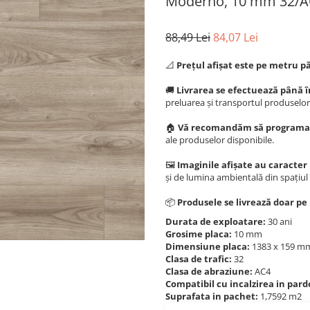
Moderno, 10 mm 32/A
88,49 Lei
84,07 Lei
📐
Prețul afișat este pe metru p
🚚
Livrarea se efectuează până în
preluarea și transportul produselor 
🏠
Vă recomandăm să programați
ale produselor disponibile.
🖼️
Imaginile afișate au caracter
și de lumina ambientală din spațiul 
📦
Produsele se livrează doar p
Durata de exploatare:
30 ani
Grosime placa:
10 mm
Dimensiune placa:
1383 x 159 
Clasa de trafic:
32
Clasa de abraziune:
AC4
Compatibil cu incalzirea in par
Suprafata in pachet:
1,7592 m2