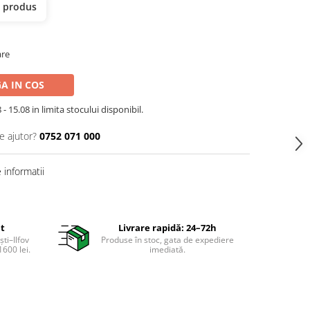
t produs
are
A IN COS
- 15.08 in limita stocului disponibil.
e ajutor?
0752 071 000
informatii
it
Livrare rapidă: 24–72h
ti–Ilfov
Produse în stoc, gata de expediere
600 lei.
imediată.