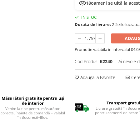
18
oameni se uită la aces
IN STOC
Durata de livrare:
2-5 zile lucrato
ADAUG
Promotie valabila in intervalul 04.08 
Cod Produs:
K2240
Ai nevoie d
Adauga la Favorite
Cere 
Măsurători gratuite pentru uși
Transport gratu
de interior
Livrare gratuită în Bucureș
Venim la tine pentru măsurători
pentru comenzi de peste 1
corecte, înainte de comandă – valabil
în București–Ilfov.