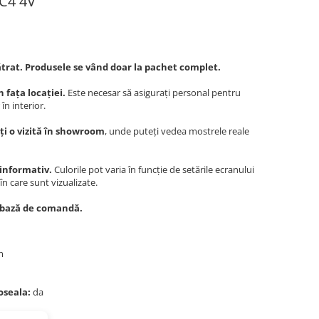
C4 4V
ătrat. Produsele se vând doar la pachet complet.
 fața locației.
Este necesar să asigurați personal pentru
în interior.
 o vizită în showroom
, unde puteți vedea mostrele reale
 informativ.
Culorile pot varia în funcție de setările ecranului
în care sunt vizualizate.
e bază de comandă.
mm
doseala:
da