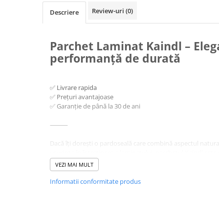
Review-uri
(0)
Descriere
Parchet Laminat Kaindl – Eleg
performanță de durată
✅ Livrare rapida
✅ Prețuri avantajoase
✅ Garanție de până la 30 de ani
⸻
Dacă îți dorești o pardoseală care combină aspectul natural
ușurința în întreținere a laminatului, parchetul Kaindl este 
Austria, acest parchet se evidențiază prin finisaje de calitate
VEZI MAI MULT
variată de decoruri moderne sau clasice.
Informatii conformitate produs