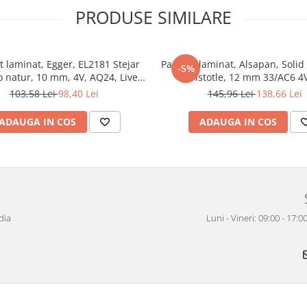
t Kaindl:
PRODUSE SIMILARE
0 de ani
t laminat, Egger, EL2181 Stejar
Parchet laminat, Alsapan, Solid
GreenGuard, Blue Angel, PEFC
-5%
o natur, 10 mm, 4V, AQ24, Live
Aristotle, 12 mm 33/AC6 4
ă extrem de scăzute (E1 < 0.1
Natural 2
103,58 Lei
98,40 Lei
145,96 Lei
138,66 Lei
 control strict
emn natural
ADAUGA IN COS
ADAUGA IN COS
dia
Luni - Vineri: 09:00 - 17