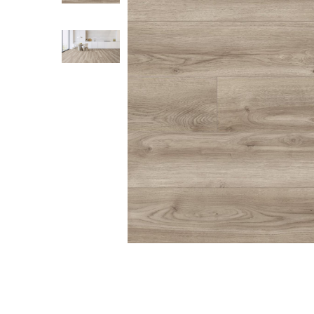
River 12 mm
Timeless 12mm
Woodstock 8mm
Woodstock PRO 8mm
Woodstock XL 10mm
Woodstock XL 8mm
ADO Floor - SPC
Finsa - Laminat
Finfloor 12mm
Finfloor XL 10mm
Style 8mm
Supreme 8mm
Kaindl - Laminat
Kronotex - Laminat
Advanced 8 mm
Amazone 10 mm