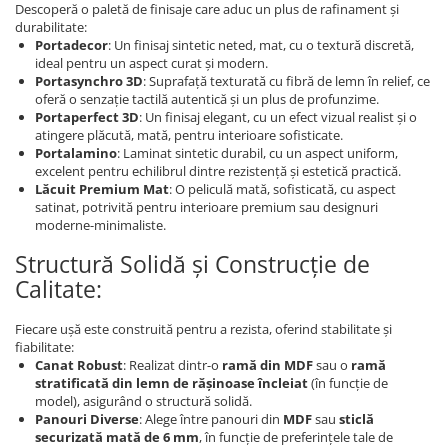
Descoperă o paletă de finisaje care aduc un plus de rafinament și
durabilitate:
Portadecor
: Un finisaj sintetic neted, mat, cu o textură discretă,
ideal pentru un aspect curat și modern.
Portasynchro 3D
: Suprafață texturată cu fibră de lemn în relief, ce
oferă o senzație tactilă autentică și un plus de profunzime.
Portaperfect 3D
: Un finisaj elegant, cu un efect vizual realist și o
atingere plăcută, mată, pentru interioare sofisticate.
Portalamino
: Laminat sintetic durabil, cu un aspect uniform,
excelent pentru echilibrul dintre rezistență și estetică practică.
Lăcuit Premium Mat
: O peliculă mată, sofisticată, cu aspect
satinat, potrivită pentru interioare premium sau designuri
moderne-minimaliste.
Structură Solidă și Construcție de
Calitate:
Fiecare ușă este construită pentru a rezista, oferind stabilitate și
fiabilitate:
Canat Robust
: Realizat dintr-o
ramă din MDF
sau o
ramă
stratificată din lemn de rășinoase încleiat
(în funcție de
model), asigurând o structură solidă.
Panouri Diverse
: Alege între panouri din
MDF
sau
sticlă
securizată mată de 6 mm
, în funcție de preferințele tale de