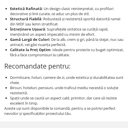
Estetică Rafinată
: Un design clasic reinterpretat, cu profiluri
decorative și linii curate, ce aduc un plus de stil.
Structură Fiabilă
: Robusteză și rezistență sporită datorită ramei
din MDF sau lemn stratificat.
Întreținere Ușoară
: Suprafețele sintetice se curăță rapid,
menținând un aspect impecabil cu minim de efort.
Gamă Largă de Culori
: De la alb, crem și gri, până la stejar, nuc sau
antracit, vei găsi nuanța perfectă.
Calitate la Preț Optim
: Ideale pentru proiecte cu buget optimizat,
fără a face compromisuri la calitate.
Recomandate pentru:
Dormitoare, holuri, camere de zi, unde estetica și durabilitatea sunt
cheie.
Birouri, hoteluri, pensiuni, unde traficul mediu necesită o soluție
rezistentă.
Spații unde se caută un aspect cald, primitor, dar care să reziste
excelent în timp.
Aceste uși sunt disponibile la comandă, pentru a se potrivi perfect
nevoilor și specificațiilor proiectului tău.