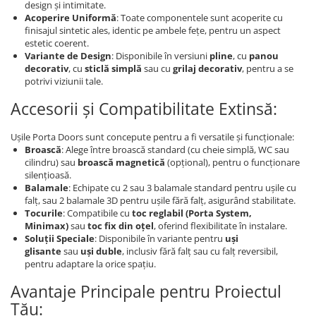
design și intimitate.
Acoperire Uniformă
: Toate componentele sunt acoperite cu
finisajul sintetic ales, identic pe ambele fețe, pentru un aspect
estetic coerent.
Variante de Design
: Disponibile în versiuni
pline
, cu
panou
decorativ
, cu
sticlă simplă
sau cu
grilaj decorativ
, pentru a se
potrivi viziunii tale.
Accesorii și Compatibilitate Extinsă:
Ușile Porta Doors sunt concepute pentru a fi versatile și funcționale:
Broască
: Alege între broască standard (cu cheie simplă, WC sau
cilindru) sau
broască magnetică
(opțional), pentru o funcționare
silențioasă.
Balamale
: Echipate cu 2 sau 3 balamale standard pentru ușile cu
falț, sau 2 balamale 3D pentru ușile fără falț, asigurând stabilitate.
Tocurile
: Compatibile cu
toc reglabil (Porta System,
Minimax)
sau
toc fix din oțel
, oferind flexibilitate în instalare.
Soluții Speciale
: Disponibile în variante pentru
uși
glisante
sau
uși duble
, inclusiv fără falț sau cu falț reversibil,
pentru adaptare la orice spațiu.
Avantaje Principale pentru Proiectul
Tău: