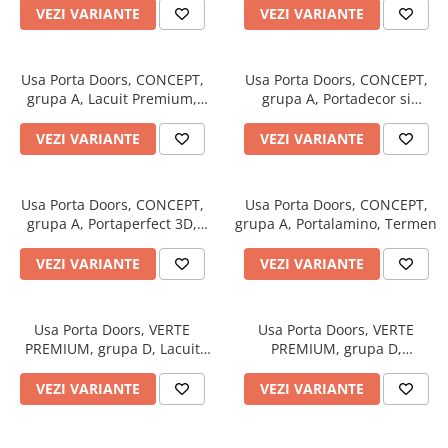
Evolution 12 mm
VEZI VARIANTE
VEZI VARIANTE
Exquisit 8 mm
Herringbone 8 mm
Mammut 12 mm
Usa Porta Doors, CONCEPT,
Usa Porta Doors, CONCEPT,
grupa A, Lacuit Premium,
grupa A, Portadecor si
Progress 10 mm
Termen
Portasynchro 3D, Termen
Robusto 12 mm
VEZI VARIANTE
VEZI VARIANTE
Usa Porta Doors, CONCEPT,
Usa Porta Doors, CONCEPT,
grupa A, Portaperfect 3D,
grupa A, Portalamino, Termen
Termen
VEZI VARIANTE
VEZI VARIANTE
Usa Porta Doors, VERTE
Usa Porta Doors, VERTE
PREMIUM, grupa D, Lacuit
PREMIUM, grupa D,
Premium, Termen
Portasynchro 3D, Termen
VEZI VARIANTE
VEZI VARIANTE