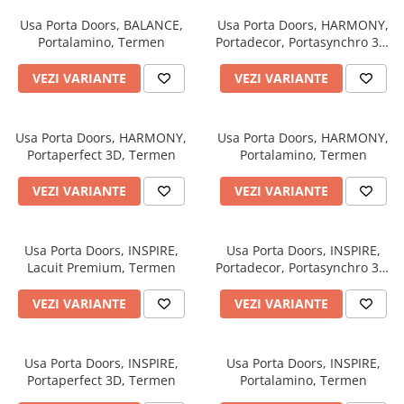
River 12 mm
Usa Porta Doors, BALANCE,
Usa Porta Doors, HARMONY,
Timeless 12mm
Portalamino, Termen
Portadecor, Portasynchro 3D,
Woodstock 8mm
Termen
VEZI VARIANTE
VEZI VARIANTE
Woodstock PRO 8mm
Woodstock XL 10mm
Woodstock XL 8mm
Usa Porta Doors, HARMONY,
Usa Porta Doors, HARMONY,
ADO Floor - SPC
Portaperfect 3D, Termen
Portalamino, Termen
Finsa - Laminat
VEZI VARIANTE
VEZI VARIANTE
Finfloor 12mm
Finfloor XL 10mm
Usa Porta Doors, INSPIRE,
Usa Porta Doors, INSPIRE,
Style 8mm
Lacuit Premium, Termen
Portadecor, Portasynchro 3D,
Supreme 8mm
Termen
Kaindl - Laminat
VEZI VARIANTE
VEZI VARIANTE
Kronotex - Laminat
Advanced 8 mm
Usa Porta Doors, INSPIRE,
Usa Porta Doors, INSPIRE,
Portaperfect 3D, Termen
Portalamino, Termen
Amazone 10 mm