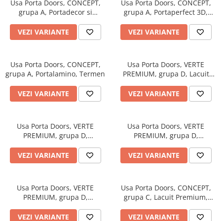
Usa Porta Doors, CONCEPT,
Usa Porta Doors, CONCEPT,
River 12 mm
grupa A, Portadecor si
grupa A, Portaperfect 3D,
Timeless 12mm
Portasynchro 3D, Termen
Termen
Woodstock 8mm
VEZI VARIANTE
VEZI VARIANTE
Woodstock PRO 8mm
Woodstock XL 10mm
Usa Porta Doors, CONCEPT,
Usa Porta Doors, VERTE
Woodstock XL 8mm
grupa A, Portalamino, Termen
PREMIUM, grupa D, Lacuit
ADO Floor - SPC
Premium, Termen
VEZI VARIANTE
VEZI VARIANTE
Finsa - Laminat
Finfloor 12mm
Usa Porta Doors, VERTE
Usa Porta Doors, VERTE
Finfloor XL 10mm
PREMIUM, grupa D,
PREMIUM, grupa D,
Style 8mm
Portasynchro 3D, Termen
Portaperfect 3D, Termen
Supreme 8mm
VEZI VARIANTE
VEZI VARIANTE
Kaindl - Laminat
Kronotex - Laminat
Usa Porta Doors, VERTE
Usa Porta Doors, CONCEPT,
Advanced 8 mm
PREMIUM, grupa D,
grupa C, Lacuit Premium,
Portalamino, Termen
Termen
Amazone 10 mm
VEZI VARIANTE
VEZI VARIANTE