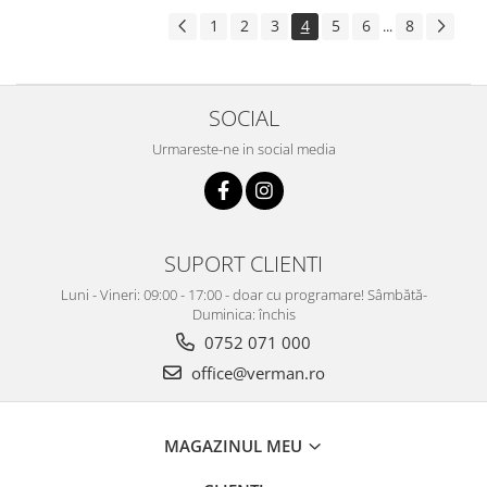
1
2
3
4
5
6
8
...
SOCIAL
Urmareste-ne in social media
SUPORT CLIENTI
Luni - Vineri: 09:00 - 17:00 - doar cu programare! Sâmbătă-
Duminica: închis
0752 071 000
office@verman.ro
MAGAZINUL MEU