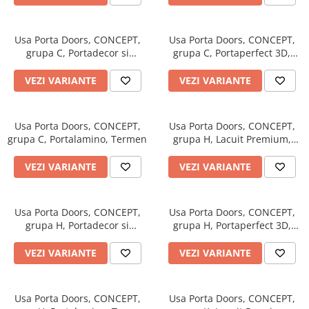
Evolution 12 mm
Exquisit 8 mm
Herringbone 8 mm
Usa Porta Doors, CONCEPT,
Usa Porta Doors, CONCEPT,
grupa C, Portadecor si
grupa C, Portaperfect 3D,
Mammut 12 mm
Portasynchro 3D, Termen
Termen
Progress 10 mm
VEZI VARIANTE
VEZI VARIANTE
Robusto 12 mm
Usa Porta Doors, CONCEPT,
Usa Porta Doors, CONCEPT,
grupa C, Portalamino, Termen
grupa H, Lacuit Premium,
Termen
VEZI VARIANTE
VEZI VARIANTE
Usa Porta Doors, CONCEPT,
Usa Porta Doors, CONCEPT,
grupa H, Portadecor si
grupa H, Portaperfect 3D,
Portasynchro 3D, Termen
Termen
VEZI VARIANTE
VEZI VARIANTE
Usa Porta Doors, CONCEPT,
Usa Porta Doors, CONCEPT,