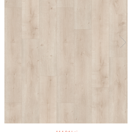
River 12 mm
Timeless 12mm
Woodstock 8mm
Woodstock PRO 8mm
Woodstock XL 10mm
Woodstock XL 8mm
ADO Floor - SPC
Finsa - Laminat
Finfloor 12mm
Finfloor XL 10mm
Style 8mm
Supreme 8mm
Kaindl - Laminat
Kronotex - Laminat
Advanced 8 mm
Amazone 10 mm