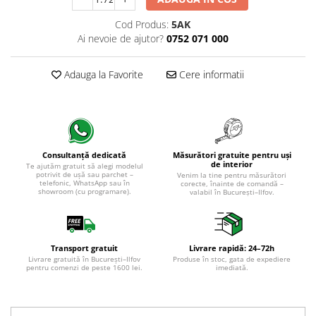
Cod Produs:
5AK
Ai nevoie de ajutor?
0752 071 000
Adauga la Favorite
Cere informatii
Măsurători gratuite pentru uși
Consultanță dedicată
de interior
Te ajutăm gratuit să alegi modelul
potrivit de ușă sau parchet –
Venim la tine pentru măsurători
telefonic, WhatsApp sau în
corecte, înainte de comandă –
showroom (cu programare).
valabil în București–Ilfov.
Transport gratuit
Livrare rapidă: 24–72h
Livrare gratuită în București–Ilfov
Produse în stoc, gata de expediere
pentru comenzi de peste 1600 lei.
imediată.