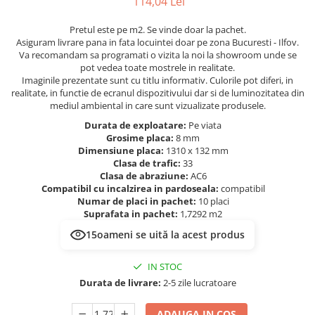
114,04 Lei
Evolution 12 mm
Exquisit 8 mm
Pretul este pe m2. Se vinde doar la pachet.
Herringbone 8 mm
Asiguram livrare pana in fata locuintei doar pe zona Bucuresti - Ilfov.
Va recomandam sa programati o vizita la noi la showroom unde se
Mammut 12 mm
pot vedea toate mostrele in realitate.
Progress 10 mm
Imaginile prezentate sunt cu titlu informativ. Culorile pot diferi, in
Robusto 12 mm
realitate, in functie de ecranul dispozitivului dar si de luminozitatea din
mediul ambiental in care sunt vizualizate produsele.
Durata de exploatare:
Pe viata
Grosime placa:
8 mm
Dimensiune placa:
1310 x 132 mm
Clasa de trafic:
33
Clasa de abraziune:
AC6
Compatibil cu incalzirea in pardoseala:
compatibil
Numar de placi in pachet:
10 placi
Suprafata in pachet:
1,7292 m2
15
oameni se uită la acest produs
IN STOC
Durata de livrare:
2-5 zile lucratoare
ADAUGA IN COS